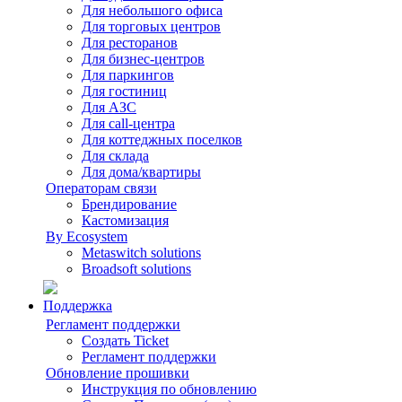
Для небольшого офиса
Для торговых центров
Для ресторанов
Для бизнес-центров
Для паркингов
Для гостиниц
Для АЗС
Для call-центра
Для коттеджных поселков
Для склада
Для дома/квартиры
Операторам связи
Брендирование
Кастомизация
By Ecosystem
Metaswitch solutions
Broadsoft solutions
Поддержка
Регламент поддержки
Создать Ticket
Регламент поддержки
Обновление прошивки
Инструкция по обновлению