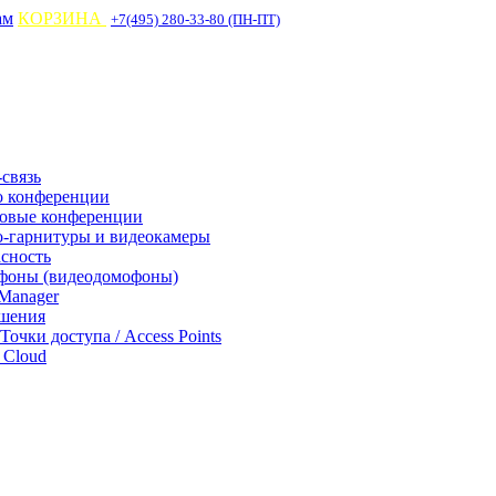
ам
КОРЗИНА
+7(495) 280-33-80 (ПН-ПТ)
связь
о конференции
совые конференции
-гарнитуры и видеокамеры
асность
фоны (видеодомофоны)
Manager
ешения
 Точки доступа / Access Points
Cloud