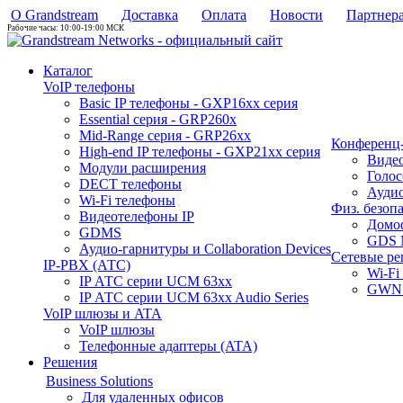
О Grandstream
Доставка
Оплата
Новости
Партнер
Рабочие часы: 10:00-19:00 МСК
Каталог
VoIP телефоны
Basic IP телефоны - GXP16хх серия
Essential серия - GRP260x
Mid-Range серия - GRP26xx
Конференц-
High-end IP телефоны - GXP21хх серия
Виде
Модули расширения
Голо
DECT телефоны
Аудио
Wi-Fi телефоны
Физ. безоп
Видеотелефоны IP
Домо
GDMS
GDS 
Аудио-гарнитуры и Collaboration Devices
Сетевые р
IP-PBX (АТС)
Wi-Fi
IP АТС серии UCM 63xx
GWN 
IP АТС серии UCM 63xx Audio Series
VoIP шлюзы и ATA
VoIP шлюзы
Телефонные адаптеры (ATA)
Решения
Business Solutions
Для удаленных офисов