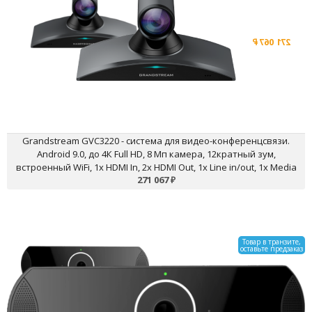
12кратный зум, встроенный
WiFi, 1x HDMI In, 2x HDMI Out,
1x Line in/out, 1x Media
271 067
₽
Остаток: 0 шт.
Grandstream GVC3220 - система для видео-конференцсвязи.
Android 9.0, до 4К Full HD, 8 Мп камера, 12кратный зум,
встроенный WiFi, 1x HDMI In, 2x HDMI Out, 1x Line in/out, 1x Media
271 067
₽
Товар в транзите,
оставьте предзаказ
Grandstream GVC3210 -
Система для
видеоконференций.
(1GbE)Gigabit Ethernet,
Bluetooth 4.0 + EDR, OLED
дисплей 128х32, тачпад на