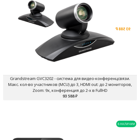
система для видео-
конференцсвязи. Макс. кол-во
участников (MCU) до 3, HDMI
out: до 2 мониторов, Zoom: 9х,
конференция до 2-х в FullHD
93 588
₽
Остаток: 1 шт.
Поддержка Full HD качества
Поддержка различных протоколов и платформ
Простая инсталляция в несколько шагов
Поддержка сервиса Grandstream's IPVideoTalk из коробки
Поддержка большинства SIP и H.323 платформ
До 3 участников
Grandstream GVC3202 - система для видео-конференцсвязи.
Макс. кол-во участников (MCU) до 3, HDMI out: до 2 мониторов,
Zoom: 9х, конференция до 2-х в FullHD
93 588
₽
В НАЛИЧИИ
Grandstream GUV3100 - FULL
HD USB Веб-Камера. 1080p Full
HD, 2МП КМОП матрица, 16:9, 2