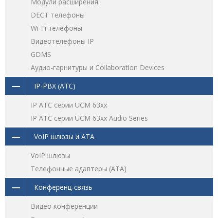
Модули расширения
DECT телефоны
Wi-Fi телефоны
Видеотелефоны IP
GDMS
Аудио-гарнитуры и Collaboration Devices
IP-PBX (АТС)
IP АТС серии UCM 63xx
IP АТС серии UCM 63xx Audio Series
VoIP шлюзы и ATA
VoIP шлюзы
Телефонные адаптеры (ATA)
Конференц-связь
Видео конференции