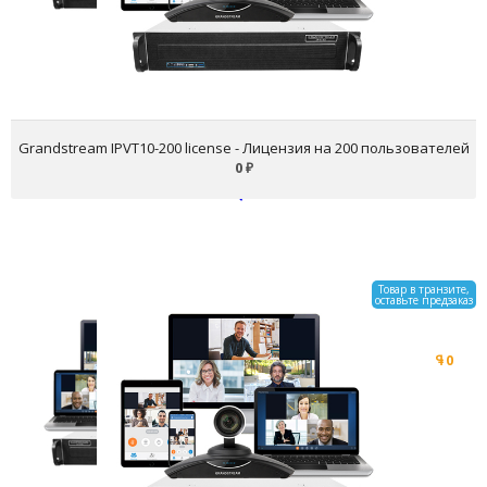
Grandstream IPVT10-200 license - Лицензия на 200 пользователей
0
₽
Товар в транзите,
оставьте предзаказ
Grandstream IPVT10-300 license
- Лицензия на 300
пользователей
0
₽
Остаток: 0 шт.