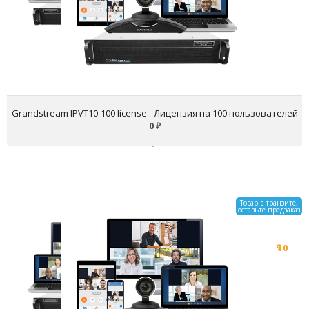
Grandstream IPVT10-100 license - Лицензия на 100 пользователей
0
₽
Товар в транзите,
оставьте предзаказ
Grandstream IPVT10-200 license
- Лицензия на 200
пользователей
0
₽
Остаток: 0 шт.