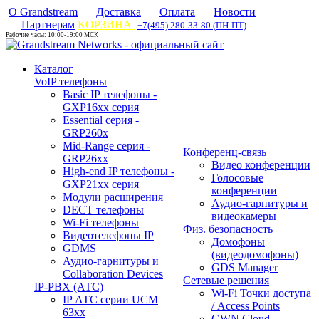
О Grandstream
Доставка
Оплата
Новости
Партнерам
КОРЗИНА
+7(495) 280-33-80 (ПН-ПТ)
Рабочие часы: 10:00-19:00 МСК
Каталог
VoIP телефоны
Basic IP телефоны -
GXP16хх серия
Essential серия -
GRP260x
Mid-Range серия -
Конференц-связь
GRP26xx
Видео конференции
High-end IP телефоны -
Голосовые
GXP21хх серия
конференции
Модули расширения
Аудио-гарнитуры и
DECT телефоны
видеокамеры
Wi-Fi телефоны
Физ. безопасность
Видеотелефоны IP
Домофоны
GDMS
(видеодомофоны)
Аудио-гарнитуры и
GDS Manager
Collaboration Devices
Сетевые решения
IP-PBX (АТС)
Wi-Fi Точки доступа
IP АТС серии UCM
/ Access Points
63xx
GWN Cloud