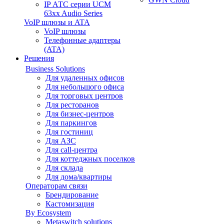
IP АТС серии UCM
63xx Audio Series
VoIP шлюзы и ATA
VoIP шлюзы
Телефонные адаптеры
(ATA)
Решения
Business Solutions
Для удаленных офисов
Для небольшого офиса
Для торговых центров
Для ресторанов
Для бизнес-центров
Для паркингов
Для гостиниц
Для АЗС
Для call-центра
Для коттеджных поселков
Для склада
Для дома/квартиры
Операторам связи
Брендирование
Кастомизация
By Ecosystem
Metaswitch solutions