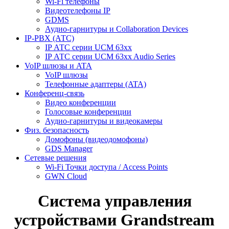
Wi-Fi телефоны
Видеотелефоны IP
GDMS
Аудио-гарнитуры и Collaboration Devices
IP-PBX (АТС)
IP АТС серии UCM 63xx
IP АТС серии UCM 63xx Audio Series
VoIP шлюзы и ATA
VoIP шлюзы
Телефонные адаптеры (ATA)
Конференц-связь
Видео конференции
Голосовые конференции
Аудио-гарнитуры и видеокамеры
Физ. безопасность
Домофоны (видеодомофоны)
GDS Manager
Сетевые решения
Wi-Fi Точки доступа / Access Points
GWN Cloud
Система управления
устройствами Grandstream