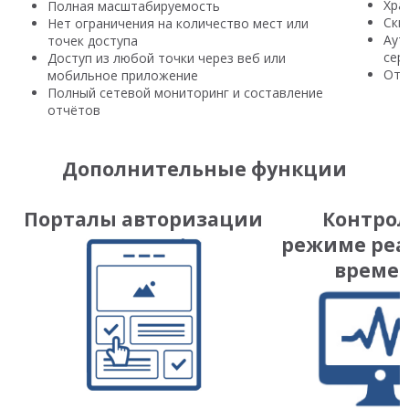
Хра
Полная масштабируемость
Скв
Нет ограничения на количество мест или
Аут
точек доступа
сер
Доступ из любой точки через веб или
Отк
мобильное приложение
Полный сетевой мониторинг и составление
отчётов
Дополнительные функции
Порталы авторизации
Контрол
режиме реа
време