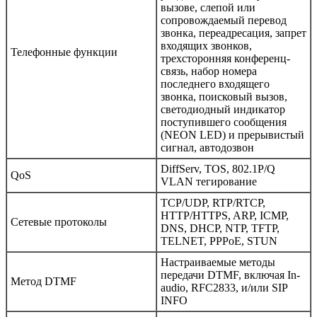
вызове, слепой или
сопровождаемый перевод
звонка, переадресация, запрет
входящих звонков,
Телефонные функции
трехсторонняя конференц-
связь, набор номера
последнего входящего
звонка, поисковый вызов,
светодиодный индикатор
поступившего сообщения
(NEON LED) и прерывистый
сигнал, автодозвон
DiffServ, TOS, 802.1P/Q
QoS
VLAN тегирование
TCP/UDP, RTP/RTCP,
HTTP/HTTPS, ARP, ICMP,
Сетевые протоколы
DNS, DHCP, NTP, TFTP,
TELNET, PPPoE, STUN
Настраиваемые методы
передачи DTMF, включая In-
Метод DTMF
audio, RFC2833, и/или SIP
INFO