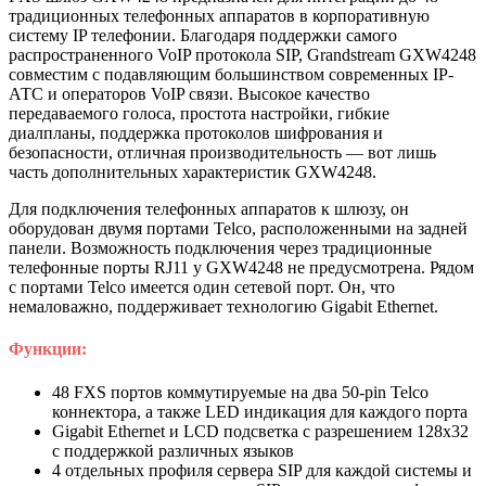
традиционных телефонных аппаратов в корпоративную
систему IP телефонии. Благодаря поддержки самого
распространенного VoIP протокола SIP, Grandstream GXW4248
совместим с подавляющим большинством современных IP-
АТС и операторов VoIP связи. Высокое качество
передаваемого голоса, простота настройки, гибкие
диалпланы, поддержка протоколов шифрования и
безопасности, отличная производительность — вот лишь
часть дополнительных характеристик GXW4248.
Для подключения телефонных аппаратов к шлюзу, он
оборудован двумя портами Telco, расположенными на задней
панели. Возможность подключения через традиционные
телефонные порты RJ11 у GXW4248 не предусмотрена. Рядом
с портами Telco имеется один сетевой порт. Он, что
немаловажно, поддерживает технологию Gigabit Ethernet.
Функции:
48 FXS портов коммутируемые на два 50-pin Telco
коннектора, а также LED индикация для каждого порта
Gigabit Ethernet и LCD подсветка с разрешением 128х32
с поддержкой различных языков
4 отдельных профиля сервера SIP для каждой системы и