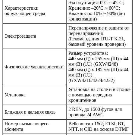
Эксплуатация: 0°C ~ 45°C;
Характеристики
Хранение: –20°C ~ 60°C;
окружающей среды
Влажность: 10% ~ 90% (без
конденсации)
Перенапряжение и защита от
перенапряжения
Электрозащита
(Рекомендация ITU-T K.21,
базовый уровень проверки)
Размер устройства:
440 мм (Д) x 255 мм (Ш) x 44
мм (В) (1U) (GXW4248)
Физические характеристики
440 мм (Д) x 185 мм (Ш) x 44
мм (В) (1U)
(GXW4216/4224/4232)
Установка на столе и в стойке
Установка
с помощью передних
кронштейнов
2 REN, до 1500 футов для
Ближняя и дальняя связь
провода 24 AWG
Номер вызывающего
Bellcore тип 1&2, ETSI, BT,
абонента
NTT, и CID на основе DTMF