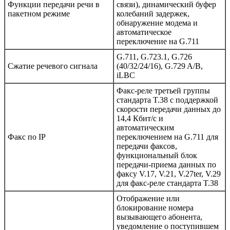
Функции передачи речи в
связи), динамический буфер
пакетном режиме
колебаний задержек,
обнаружение модема и
автоматическое
переключение на G.711
G.711, G.723.1, G.726
Сжатие речевого сигнала
(40/32/24/16), G.729 A/B,
iLBC
Факс-реле третьей группы
стандарта T.38 с поддержкой
скорости передачи данных до
14,4 Кбит/с и
автоматическим
Факс по IP
переключением на G.711 для
передачи факсов,
функциональный блок
передачи-приема данных по
факсу V.17, V.21, V.27ter, V.29
для факс-реле стандарта T.38
Отображение или
блокирование номера
вызывающего абонента,
уведомление о поступившем