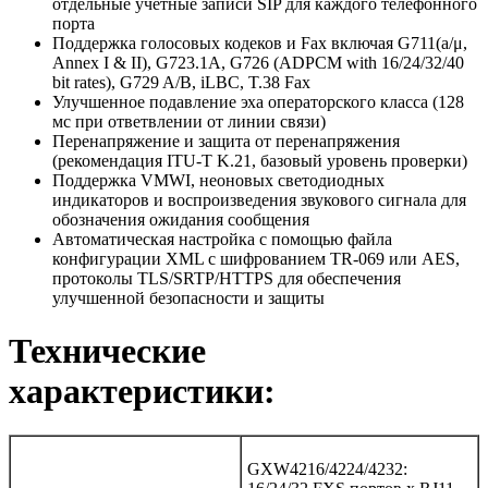
отдельные учетные записи SIP для каждого телефонного
порта
Поддержка голосовых кодеков и Fax включая G711(a/μ,
Annex I & II), G723.1A, G726 (ADPCM with 16/24/32/40
bit rates), G729 A/B, iLBC, T.38 Fax
Улучшенное подавление эха операторского класса (128
мс при ответвлении от линии связи)
Перенапряжение и защита от перенапряжения
(рекомендация ITU-T K.21, базовый уровень проверки)
Поддержка VMWI, неоновых светодиодных
индикаторов и воспроизведения звукового сигнала для
обозначения ожидания сообщения
Автоматическая настройка с помощью файла
конфигурации XML с шифрованием TR-069 или AES,
протоколы TLS/SRTP/HTTPS для обеспечения
улучшенной безопасности и защиты
Технические
характеристики:
GXW4216/4224/4232: