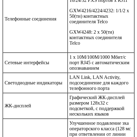
16/24/32 FXS портов x RJ11
GXW4216/4224/4232: 1/1/2 х
50(ти) контактных
Телефонные соединения
соединителя Telco
GXW4248: 2 x 50(ти)
контактных соединителя
Telco
1 x 10M/100M/1000 Мбит/с
Сетевые интерфейсы
порт RJ45 с автоматическим
опознаванием
LAN Link, LAN Activity,
Светодиодные индикаторы
подсоединение для каждого
телефонного порта
Графический ЖК-дисплей
размером 128x32 с
ЖК-дисплей
подсветкой, с поддержкой
нескольких языков
Улучшенное подавление эха
операторского класса (128 мс
при ответвлении от линии