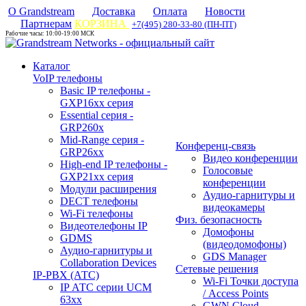
О Grandstream
Доставка
Оплата
Новости
Партнерам
КОРЗИНА
+7(495) 280-33-80 (ПН-ПТ)
Рабочие часы: 10:00-19:00 МСК
Каталог
VoIP телефоны
Basic IP телефоны -
GXP16хх серия
Essential серия -
GRP260x
Mid-Range серия -
Конференц-связь
GRP26xx
Видео конференции
High-end IP телефоны -
Голосовые
GXP21хх серия
конференции
Модули расширения
Аудио-гарнитуры и
DECT телефоны
видеокамеры
Wi-Fi телефоны
Физ. безопасность
Видеотелефоны IP
Домофоны
GDMS
(видеодомофоны)
Аудио-гарнитуры и
GDS Manager
Collaboration Devices
Сетевые решения
IP-PBX (АТС)
Wi-Fi Точки доступа
IP АТС серии UCM
/ Access Points
63xx
GWN Cloud