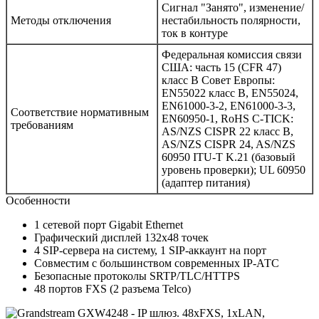
Сигнал "Занято", изменение/
Методы отключения
нестабильность полярности,
ток в контуре
Федеральная комиссия связи
США: часть 15 (CFR 47)
класс B Совет Европы:
EN55022 класс B, EN55024,
EN61000-3-2, EN61000-3-3,
Соответствие нормативным
EN60950-1, RoHS C-TICK:
требованиям
AS/NZS CISPR 22 класс B,
AS/NZS CISPR 24, AS/NZS
60950 ITU-T K.21 (базовый
уровень проверки); UL 60950
(адаптер питания)
Особенности
1 сетевой порт Gigabit Ethernet
Графический дисплей 132x48 точек
4 SIP-сервера на систему, 1 SIP-аккаунт на порт
Совместим с большинством современных IP-АТС
Безопасные протоколы SRTP/TLC/HTTPS
48 портов FXS (2 разъема Telco)