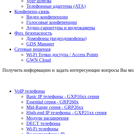
VoIP шлюзы
Телефонные адаптеры (ATA)
Конференц-связь
Видео конференции
Голосовые конференции
Аудио-гарнитуры и видеокамеры
Физ. безопасность
Домофоны (видеодомофоны)
GDS Manager
Сетевые решения
Wi-Fi Точки доступа / Access Points
GWN Cloud
Получить информацию и задать интересующие вопросы Вы может
VoIP телефоны
Basic IP телефоны - GXP16хх серия
Essential серия - GRP260x
Mid-Range серия - GRP26xx
High-end IP телефоны - GXP21хх серия
Модули расширения
DECT телефоны
Wi-Fi телефоны