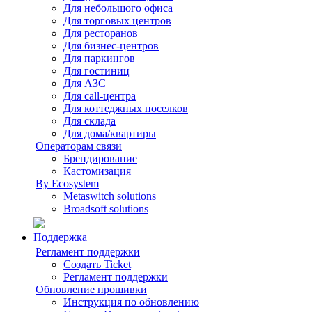
Для небольшого офиса
Для торговых центров
Для ресторанов
Для бизнес-центров
Для паркингов
Для гостиниц
Для АЗС
Для call-центра
Для коттеджных поселков
Для склада
Для дома/квартиры
Операторам связи
Брендирование
Кастомизация
By Ecosystem
Metaswitch solutions
Broadsoft solutions
Поддержка
Регламент поддержки
Создать Ticket
Регламент поддержки
Обновление прошивки
Инструкция по обновлению