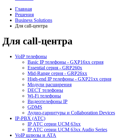
Главная
Решения
Business Solutions
Для call-центра
Для call-центра
VoIP телефоны
Basic IP телефоны - GXP16хх серия
Essential серия - GRP260x
Mid-Range серия - GRP26xx
High-end IP телефоны - GXP21хх серия
Модули расширения
DECT телефоны
Wi-Fi телефоны
Видеотелефоны IP
GDMS
Аудио-гарнитуры и Collaboration Devices
IP-PBX (АТС)
IP АТС серии UCM 63xx
IP АТС серии UCM 63xx Audio Series
VoIP шлюзы и ATA