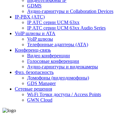
Видеотелефоны IP
GDMS
Аудио-гарнитуры и Collaboration Devices
IP-PBX (АТС)
IP АТС серии UCM 63xx
IP АТС серии UCM 63xx Audio Series
VoIP шлюзы и ATA
VoIP шлюзы
Телефонные адаптеры (ATA)
Конференц-связь
Видео конференции
Голосовые конференции
Аудио-гарнитуры и видеокамеры
Физ. безопасность
Домофоны (видеодомофоны)
GDS Manager
Сетевые решения
Wi-Fi Точки доступа / Access Points
GWN Cloud
- Политика конфиденциальности персональных данных
- Согласие на обработку персональных данных