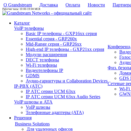
О Grandstream
Доставка
Оплата
Новости
Партнер
Рабочие часы: 10:00-19:00 МСК
Каталог
VoIP телефоны
Basic IP телефоны - GXP16хх серия
Essential серия - GRP260x
Mid-Range серия - GRP26xx
Конференц-
High-end IP телефоны - GXP21хх серия
Виде
Модули расширения
Голо
DECT телефоны
Аудио
Wi-Fi телефоны
Физ. безоп
Видеотелефоны IP
Домо
GDMS
GDS 
Аудио-гарнитуры и Collaboration Devices
Сетевые р
IP-PBX (АТС)
Wi-Fi
IP АТС серии UCM 63xx
GWN 
IP АТС серии UCM 63xx Audio Series
VoIP шлюзы и ATA
VoIP шлюзы
Телефонные адаптеры (ATA)
Решения
Business Solutions
Для удаленных офисов