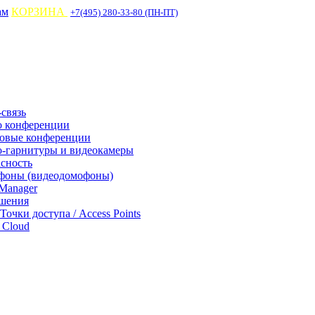
ам
КОРЗИНА
+7(495) 280-33-80 (ПН-ПТ)
связь
о конференции
совые конференции
-гарнитуры и видеокамеры
асность
фоны (видеодомофоны)
Manager
ешения
 Точки доступа / Access Points
Cloud