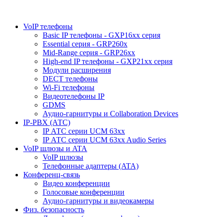
VoIP телефоны
Basic IP телефоны - GXP16хх серия
Essential серия - GRP260x
Mid-Range серия - GRP26xx
High-end IP телефоны - GXP21хх серия
Модули расширения
DECT телефоны
Wi-Fi телефоны
Видеотелефоны IP
GDMS
Аудио-гарнитуры и Collaboration Devices
IP-PBX (АТС)
IP АТС серии UCM 63xx
IP АТС серии UCM 63xx Audio Series
VoIP шлюзы и ATA
VoIP шлюзы
Телефонные адаптеры (ATA)
Конференц-связь
Видео конференции
Голосовые конференции
Аудио-гарнитуры и видеокамеры
Физ. безопасность