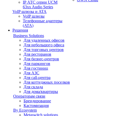
IP АТС серии UCM
63xx Audio Series
VoIP шлюзы и ATA
VoIP шлюзы
Телефонные адаптеры
(ATA)
Решения
Business Solutions
Для удаленных офисов
Для небольшого офиса
Для торговых центров
Для ресторанов
Для бизнес-центров
Для паркингов
Для гостиниц
Для АЗС
Для call-центра
Для коттеджных поселков
Для склада
Для дома/квартиры
Операторам связи
Брендирование
Кастомизация
By Ecosystem
Metaswitch solutions