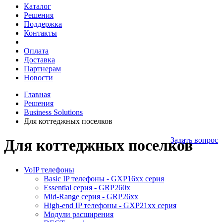
Каталог
Решения
Поддержка
Контакты
Оплата
Доставка
Партнерам
Новости
Главная
Решения
Business Solutions
Для коттеджных поселков
Задать вопрос
Для коттеджных поселков
VoIP телефоны
Basic IP телефоны - GXP16хх серия
Essential серия - GRP260x
Mid-Range серия - GRP26xx
High-end IP телефоны - GXP21хх серия
Модули расширения