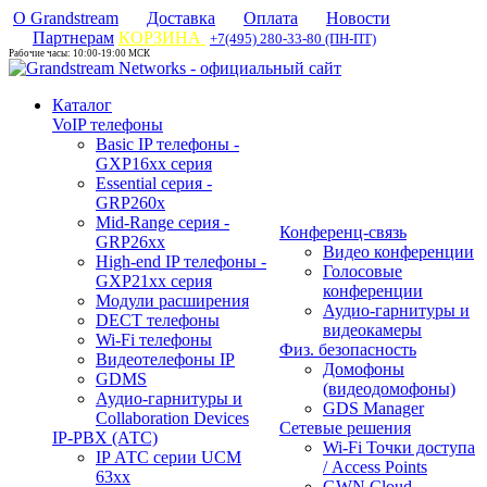
О Grandstream
Доставка
Оплата
Новости
Партнерам
КОРЗИНА
+7(495) 280-33-80 (ПН-ПТ)
Рабочие часы: 10:00-19:00 МСК
Каталог
VoIP телефоны
Basic IP телефоны -
GXP16хх серия
Essential серия -
GRP260x
Mid-Range серия -
Конференц-связь
GRP26xx
Видео конференции
High-end IP телефоны -
Голосовые
GXP21хх серия
конференции
Модули расширения
Аудио-гарнитуры и
DECT телефоны
видеокамеры
Wi-Fi телефоны
Физ. безопасность
Видеотелефоны IP
Домофоны
GDMS
(видеодомофоны)
Аудио-гарнитуры и
GDS Manager
Collaboration Devices
Сетевые решения
IP-PBX (АТС)
Wi-Fi Точки доступа
IP АТС серии UCM
/ Access Points
63xx
GWN Cloud