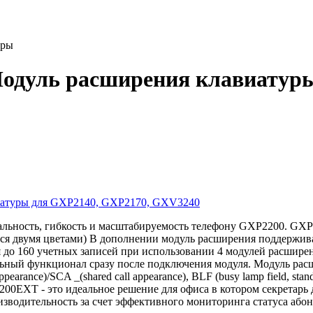
уры
Модуль расширения клавиатур
иатуры для GXP2140, GXP2170, GXV3240
льность, гибкость и масштабируемость телефону GXP2200. GX
ся двумя цветами) В дополнении модуль расширения поддержива
до 160 учетных записей при использовании 4 модулей расширен
льный функционал сразу после подключения модуля. Модуль ра
nce)/SCA _(shared call appearance), BLF (busy lamp field, standard
2200EXT - это идеальное решение для офиса в котором секретарь
водительность за счет эффективного мониторинга статуса абон