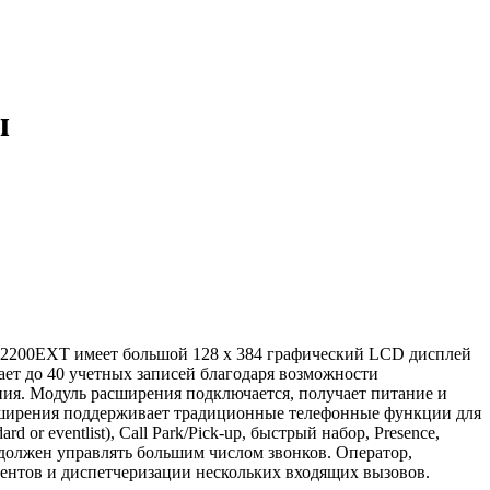
ы
P2200EXT имеет большой 128 х 384 графический LCD дисплей
ет до 40 учетных записей благодаря возможности
ия. Модуль расширения подключается, получает питание и
сширения поддерживает традиционные телефонные функции для
 or eventlist), Call Park/Pick-up, быстрый набор, Presence,
 должен управлять большим числом звонков. Оператор,
ентов и диспетчеризации нескольких входящих вызовов.