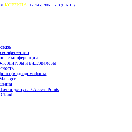
ам
КОРЗИНА
+7(495) 280-33-80 (ПН-ПТ)
связь
о конференции
совые конференции
-гарнитуры и видеокамеры
асность
фоны (видеодомофоны)
Manager
ешения
 Точки доступа / Access Points
Cloud