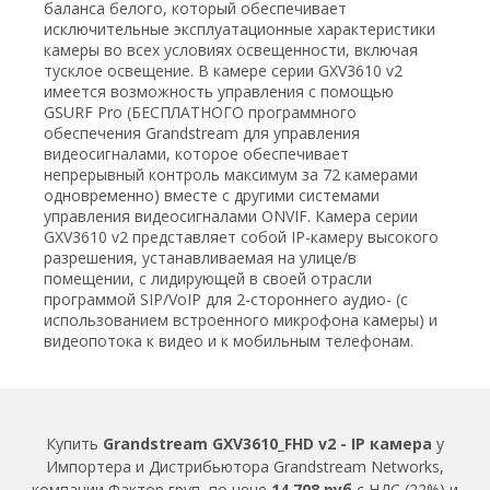
баланса белого, который обеспечивает
исключительные эксплуатационные характеристики
камеры во всех условиях освещенности, включая
тусклое освещение. В камере серии GXV3610 v2
имеется возможность управления с помощью
GSURF Pro (БЕСПЛАТНОГО программного
обеспечения Grandstream для управления
видеосигналами, которое обеспечивает
непрерывный контроль максимум за 72 камерами
одновременно) вместе с другими системами
управления видеосигналами ONVIF. Камера серии
GXV3610 v2 представляет собой IP-камеру высокого
разрешения, устанавливаемая на улице/в
помещении, с лидирующей в своей отрасли
программой SIP/VoIP для 2-стороннего аудио- (с
использованием встроенного микрофона камеры) и
видеопотока к видео и к мобильным телефонам.
Купить
Grandstream GXV3610_FHD v2 - IP камера
у
Импортера и Дистрибьютора Grandstream Networks,
компании Фактор груп, по цене
14 708 руб
с НДС (22%) и