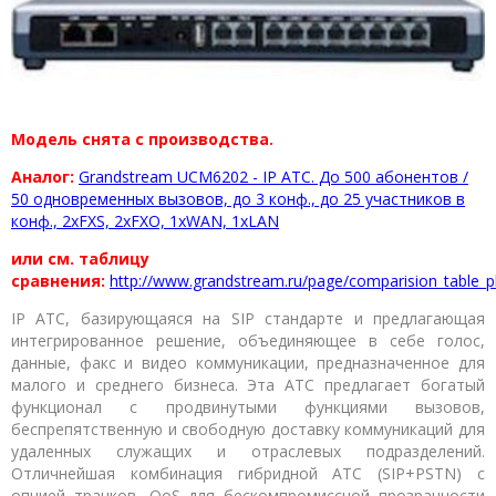
Модель снята с производства.
Аналог:
Grandstream UCM6202 - IP ATC. До 500 абонентов /
50 одновременных вызовов, до 3 конф., до 25 участников в
конф., 2хFXS, 2xFXO, 1xWAN, 1xLAN
или см. таблицу
сравнения:
http://www.grandstream.ru/page/comparision_table_
IP АТС, базирующаяся на SIP стандарте и предлагающая
интегрированное решение, объединяющее в себе голос,
данные, факс и видео коммуникации, предназначенное для
малого и среднего бизнеса. Эта АТС предлагает богатый
функционал с продвинутыми функциями вызовов,
беспрепятственную и свободную доставку коммуникаций для
удаленных служащих и отраслевых подразделений.
Отличнейшая комбинация гибридной АТС (SIP+PSTN) с
опцией транков, QoS для бескомпромиссной прозрачности