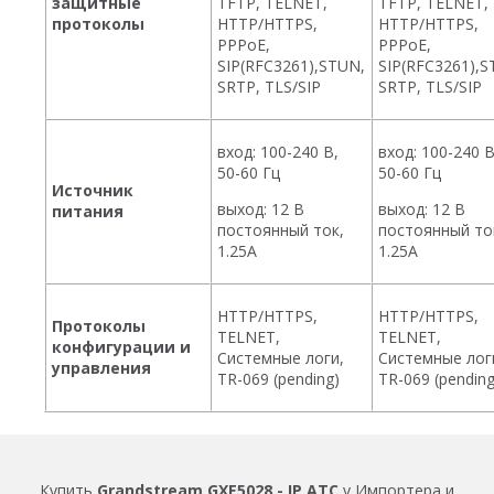
защитные
TFTP, TELNET,
TFTP, TELNET,
протоколы
HTTP/HTTPS,
HTTP/HTTPS,
PPPoE,
PPPoE,
SIP(RFC3261),STUN,
SIP(RFC3261),S
SRTP, TLS/SIP
SRTP, TLS/SIP
вход: 100-240 В,
вход: 100-240 В
50-60 Гц
50-60 Гц
Источник
выход: 12 В
выход: 12 В
питания
постоянный ток,
постоянный то
1.25A
1.25A
HTTP/HTTPS,
HTTP/HTTPS,
Протоколы
TELNET,
TELNET,
конфигурации и
Системные логи,
Системные лог
управления
TR-069 (pending)
TR-069 (pending
Купить
Grandstream GXE5028 - IP ATC
у Импортера и