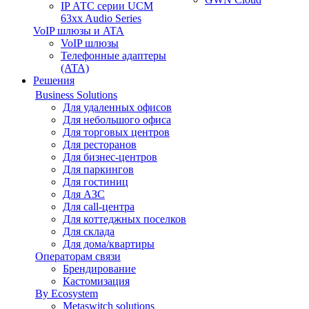
IP АТС серии UCM
63xx Audio Series
VoIP шлюзы и ATA
VoIP шлюзы
Телефонные адаптеры
(ATA)
Решения
Business Solutions
Для удаленных офисов
Для небольшого офиса
Для торговых центров
Для ресторанов
Для бизнес-центров
Для паркингов
Для гостиниц
Для АЗС
Для call-центра
Для коттеджных поселков
Для склада
Для дома/квартиры
Операторам связи
Брендирование
Кастомизация
By Ecosystem
Metaswitch solutions