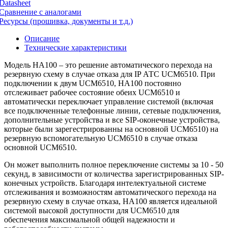
Datasheet
Сравнение с аналогами
Ресурсы (прошивка, документы и т.д.)
Описание
Технические характеристики
Модель HA100 – это решение автоматического перехода на
резервную схему в случае отказа для IP АТС UCM6510. При
подключении к двум UCM6510, HA100 постоянно
отслеживает рабочее состояние обеих UCM6510 и
автоматически переключает управление системой (включая
все подключенные телефонные линии, сетевые подключения,
дополнительные устройства и все SIP-оконечные устройства,
которые были зарегестрированны на основной UCM6510) на
резервную вспомогательную UCM6510 в случае отказа
основной UCM6510.
Он может выполнить полное переключение системы за 10 - 50
секунд, в зависимости от количества зарегистрированных SIP-
конечных устройств. Благодаря интелектуальной системе
отслеживания и возможностям автоматического перехода на
резервную схему в случае отказа, HA100 является идеальной
системой высокой доступности для UCM6510 для
обеспечения максимальной общей надежности и