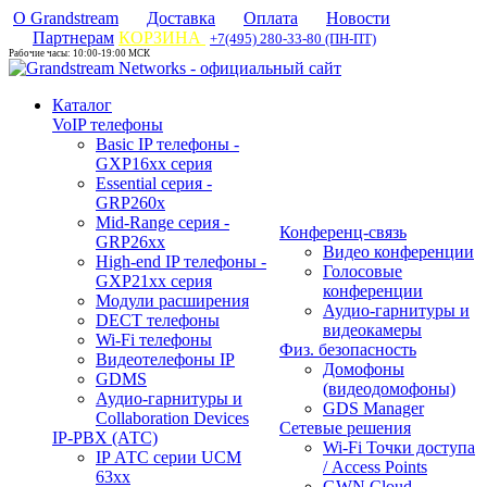
О Grandstream
Доставка
Оплата
Новости
Партнерам
КОРЗИНА
+7(495) 280-33-80 (ПН-ПТ)
Рабочие часы: 10:00-19:00 МСК
Каталог
VoIP телефоны
Basic IP телефоны -
GXP16хх серия
Essential серия -
GRP260x
Mid-Range серия -
Конференц-связь
GRP26xx
Видео конференции
High-end IP телефоны -
Голосовые
GXP21хх серия
конференции
Модули расширения
Аудио-гарнитуры и
DECT телефоны
видеокамеры
Wi-Fi телефоны
Физ. безопасность
Видеотелефоны IP
Домофоны
GDMS
(видеодомофоны)
Аудио-гарнитуры и
GDS Manager
Collaboration Devices
Сетевые решения
IP-PBX (АТС)
Wi-Fi Точки доступа
IP АТС серии UCM
/ Access Points
63xx
GWN Cloud