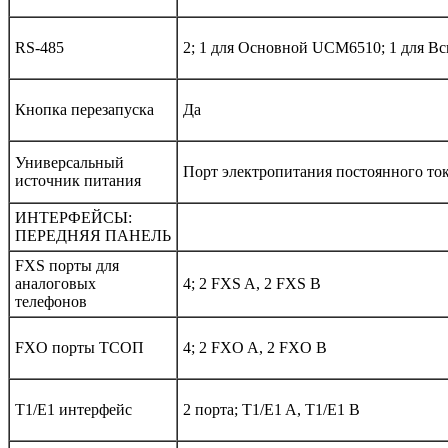
RS-485
2; 1 для Основной UCM6510; 1 для 
Кнопка перезапуска
Да
Универсальный
Порт электропитания постоянного то
источник питания
ИНТЕРФЕЙСЫ:
ПЕРЕДНЯЯ ПАНЕЛЬ
FXS порты для
аналоговых
4; 2 FXS A, 2 FXS B
телефонов
FXO порты ТСОП
4; 2 FXO A, 2 FXO B
T1/E1 интерфейс
2 порта; T1/E1 A, T1/E1 B