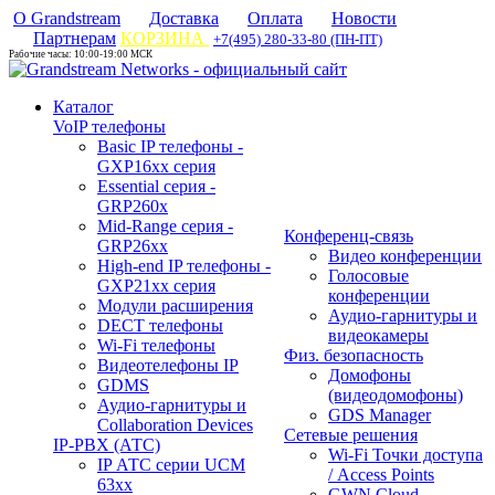
О Grandstream
Доставка
Оплата
Новости
Партнерам
КОРЗИНА
+7(495) 280-33-80 (ПН-ПТ)
Рабочие часы: 10:00-19:00 МСК
Каталог
VoIP телефоны
Basic IP телефоны -
GXP16хх серия
Essential серия -
GRP260x
Mid-Range серия -
Конференц-связь
GRP26xx
Видео конференции
High-end IP телефоны -
Голосовые
GXP21хх серия
конференции
Модули расширения
Аудио-гарнитуры и
DECT телефоны
видеокамеры
Wi-Fi телефоны
Физ. безопасность
Видеотелефоны IP
Домофоны
GDMS
(видеодомофоны)
Аудио-гарнитуры и
GDS Manager
Collaboration Devices
Сетевые решения
IP-PBX (АТС)
Wi-Fi Точки доступа
IP АТС серии UCM
/ Access Points
63xx
GWN Cloud