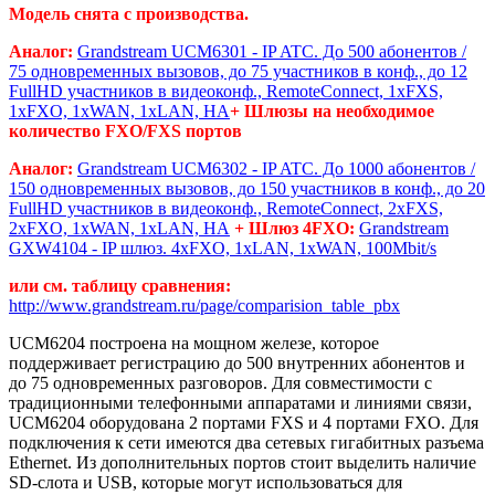
Модель снята с производства.
Аналог:
Grandstream UCM6301 - IP ATC. До 500 абонентов /
75 одновременных вызовов, до 75 участников в конф., до 12
FullHD участников в видеоконф., RemoteConnect, 1хFXS,
1xFXO, 1xWAN, 1xLAN, HA
+ Шлюзы на необходимое
количество FXO/FXS портов
Аналог:
Grandstream UCM6302 - IP ATC. До 1000 абонентов /
150 одновременных вызовов, до 150 участников в конф., до 20
FullHD участников в видеоконф., RemoteConnect, 2хFXS,
2xFXO, 1xWAN, 1xLAN, HA
+ Шлюз 4FXO:
Grandstream
GXW4104 - IP шлюз. 4xFXO, 1xLAN, 1xWAN, 100Mbit/s
или см. таблицу сравнения:
http://www.grandstream.ru/page/comparision_table_pbx
UCM6204 построена на мощном железе, которое
поддерживает регистрацию до 500 внутренних абонентов и
до 75 одновременных разговоров. Для совместимости с
традиционными телефонными аппаратами и линиями связи,
UCM6204 оборудована 2 портами FXS и 4 портами FXO. Для
подключения к сети имеются два сетевых гигабитных разъема
Ethernet. Из дополнительных портов стоит выделить наличие
SD-слота и USB, которые могут использоваться для