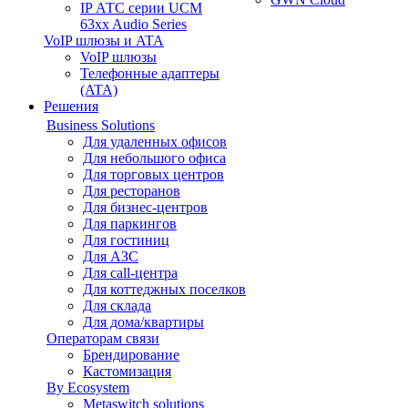
IP АТС серии UCM
63xx Audio Series
VoIP шлюзы и ATA
VoIP шлюзы
Телефонные адаптеры
(ATA)
Решения
Business Solutions
Для удаленных офисов
Для небольшого офиса
Для торговых центров
Для ресторанов
Для бизнес-центров
Для паркингов
Для гостиниц
Для АЗС
Для call-центра
Для коттеджных поселков
Для склада
Для дома/квартиры
Операторам связи
Брендирование
Кастомизация
By Ecosystem
Metaswitch solutions