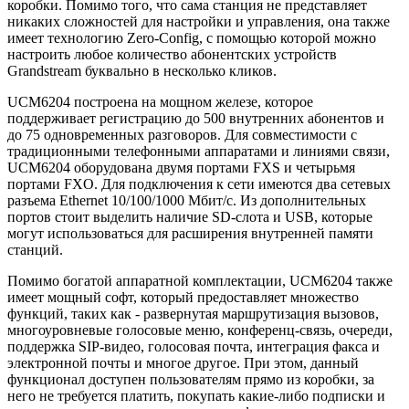
коробки. Помимо того, что сама станция не представляет
никаких сложностей для настройки и управления, она также
имеет технологию Zero-Config, с помощью которой можно
настроить любое количество абонентских устройств
Grandstream буквально в несколько кликов.
UCM6204 построена на мощном железе, которое
поддерживает регистрацию до 500 внутренних абонентов и
до 75 одновременных разговоров. Для совместимости с
традиционными телефонными аппаратами и линиями связи,
UCM6204 оборудована двумя портами FXS и четырьмя
портами FXO. Для подключения к сети имеются два сетевых
разъема Ethernet 10/100/1000 Мбит/с. Из дополнительных
портов стоит выделить наличие SD-слота и USB, которые
могут использоваться для расширения внутренней памяти
станций.
Помимо богатой аппаратной комплектации, UCM6204 также
имеет мощный софт, который предоставляет множество
функций, таких как - развернутая маршрутизация вызовов,
многоуровневые голосовые меню, конференц-связь, очереди,
поддержка SIP-видео, голосовая почта, интеграция факса и
электронной почты и многое другое. При этом, данный
функционал доступен пользователям прямо из коробки, за
него не требуется платить, покупать какие-либо подписки и