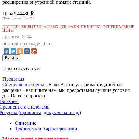
расширения внутренней памяти станций.
Цена*:
44430
₽
*Цена с учетом НДС 22%
ДЛЯ ПОЛУЧЕНИЯ СПЕЦИАЛЬНЫХ ЦЕН, НАЖМИТЕ КНОПКУ: "
СПЕЦИАЛЬНЫЕ
ЦЕНЫ
"
артикул: 6204
остаток на складе: 0 шт.
Купить
Товар отсутствует
Предзаказ
Специальные цены
Если Вас не устраивает единичная
расценка - напишите нам, мы предоставим лучшие условия
для Вашего проекта
Datasheet
Сравнение с аналогами
Ресурсы (прошивка, документы и т.д.)
Описание
Технические характеристики