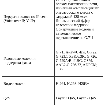
блоком пакетизации речи,
Линейная компенсация эхо
операторского класса с
Передачи голоса по IP-сети
задержкой 128 мсек,
(Voice over IP, VoIP)
Динамический буфер
колебаний задержки,
Обнаружение модема и
автоматическое
переключение на G.711
G.711 A-law/U-law, G.722,
G.723.1 5.3K/6.3K, G.726,
Голосовые кодеки и
G.729A/B, iLBC, GSM,
поддержка факса
AAL2-G.726-32, ADPCM;
T.38
Видео кодеки
H.264, H.263, H263+
QoS
Layer 3 QoS, Layer 2 QoS