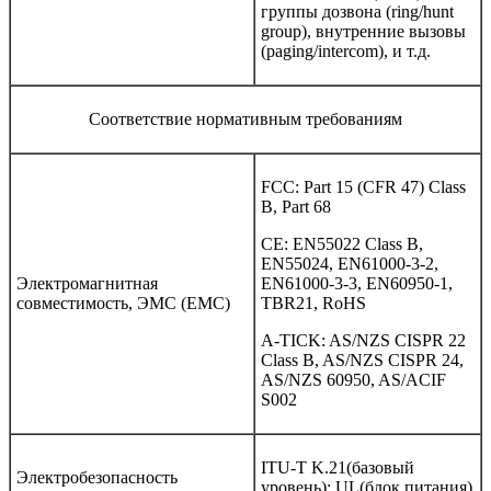
группы дозвона (ring/hunt
group), внутренние вызовы
(paging/intercom), и т.д.
Соответствие нормативным требованиям
FCC: Part 15 (CFR 47) Class
B, Part 68
CE: EN55022 Class B,
EN55024, EN61000-3-2,
Электромагнитная
EN61000-3-3, EN60950-1,
совместимость, ЭМС (EMC)
TBR21, RoHS
A-TICK: AS/NZS CISPR 22
Class B, AS/NZS CISPR 24,
AS/NZS 60950, AS/ACIF
S002
ITU-T K.21(базовый
Электробезопасность
уровень); UL(блок питания)