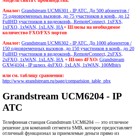
Модель снята с производства.
Аналог:
Grandstream UCM6301 - IP ATC. До 500 абонентов /
75 одновременных вызовов, до 75 участников в конф., до 12
FullHD участников в видеоконф., RemoteConnect, 1хFXS,
1xFXO, 1xWAN, 1xLAN, HA
+ Шлюзы на необходимое
количество FXO/FXS портов
Аналог:
Grandstream UCM6302 - IP ATC. До 1000 абонентов /
150 одновременных вызовов, до 150 участников в конф., до 20
FullHD участников в видеоконф., RemoteConnect, 2хFXS,
2xFXO, 1xWAN, 1xLAN, HA
+ Шлюз 4FXO:
Grandstream
GXW4104 - IP шлюз. 4xFXO, 1xLAN, 1xWAN, 100Mbit/s
или см. таблицу сравнения:
http://www.grandstream.ru/page/comparision_table_pbx
Grandstream UCM6204 - IP
ATC
Телефонная станция Grandstream UCM6204 — это отличное
решение для компаний сегмента SMB, которое предоставляет
отличный функционал за приемлемые деньги прямо из