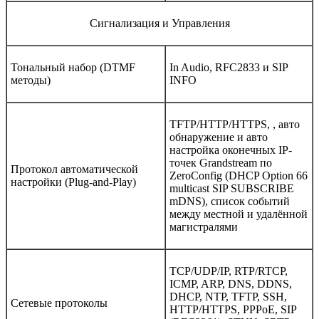
Сигнализация и Управления
Тональный набор (DTMF
In Audio, RFC2833 и SIP
методы)
INFO
TFTP/HTTP/HTTPS, , авто
обнаружение и авто
настройка оконечных IP-
точек Grandstream по
Протокол автоматической
ZeroConfig (DHCP Option 66
настройки (Plug-and-Play)
multicast SIP SUBSCRIBE
mDNS), список событий
между местной и удалённой
магистралями
TCP/UDP/IP, RTP/RTCP,
ICMP, ARP, DNS, DDNS,
DHCP, NTP, TFTP, SSH,
Сетевые протоколы
HTTP/HTTPS, PPPoE, SIP