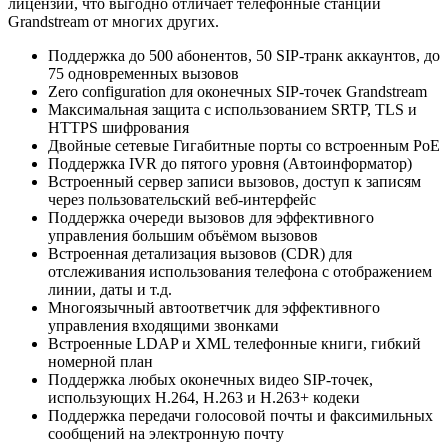
лицензии, что выгодно отличает телефонные станции
Grandstream от многих других.
Поддержка до 500 абонентов, 50 SIP-транк аккаунтов, до
75 одновременных вызовов
Zero configuration для оконечных SIP-точек Grandstream
Максимальная защита с использованием SRTP, TLS и
HTTPS шифрования
Двойные сетевые Гигабитные порты со встроенным PoE
Поддержка IVR до пятого уровня (Автоинформатор)
Встроенный сервер записи вызовов, доступ к записям
через пользовательский веб-интерфейс
Поддержка очереди вызовов для эффективного
управления большим объёмом вызовов
Встроенная детализация вызовов (CDR) для
отслеживания использования телефона с отображением
линии, даты и т.д.
Многоязычный автоответчик для эффективного
управления входящими звонками
Встроенные LDAP и XML телефонные книги, гибкий
номерной план
Поддержка любых оконечных видео SIP-точек,
использующих H.264, H.263 и H.263+ кодеки
Поддержка передачи голосовой почты и факсимильных
сообщений на электронную почту