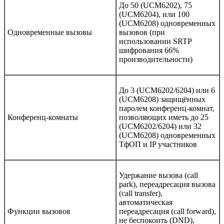
До 50 (UCM6202), 75
(UCM6204), или 100
(UCM6208) одновременных
Одновременные вызовы
вызовов (при
использовании SRTP
шифрования 66%
производительности)
До 3 (UCM6202/6204) или 6
(UCM6208) защищённых
паролем конференц-комнат,
Конференц-комнаты
позволяющих иметь до 25
(UCM6202/6204) или 32
(UCM6208) одновременных
ТфОП и IP участников
Удержание вызова (call
park), переадресация вызова
(call transfer),
автоматическая
Функции вызовов
переадресация (call forward),
не беспокоить (DND),