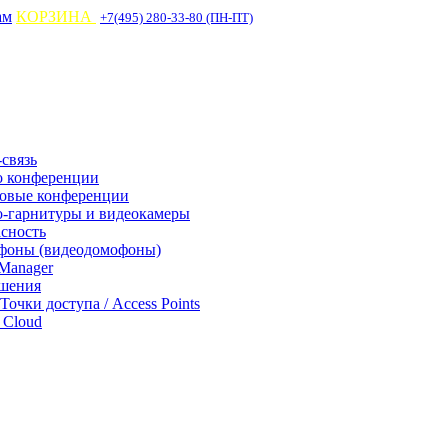
ам
КОРЗИНА
+7(495) 280-33-80 (ПН-ПТ)
связь
о конференции
совые конференции
-гарнитуры и видеокамеры
асность
фоны (видеодомофоны)
Manager
ешения
 Точки доступа / Access Points
Cloud