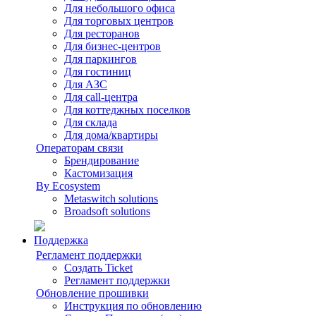
Для небольшого офиса
Для торговых центров
Для ресторанов
Для бизнес-центров
Для паркингов
Для гостиниц
Для АЗС
Для call-центра
Для коттеджных поселков
Для склада
Для дома/квартиры
Операторам связи
Брендирование
Кастомизация
By Ecosystem
Metaswitch solutions
Broadsoft solutions
Поддержка
Регламент поддержки
Создать Ticket
Регламент поддержки
Обновление прошивки
Инструкция по обновлению