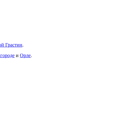
ой Грастин
.
городе
и
Орле
.