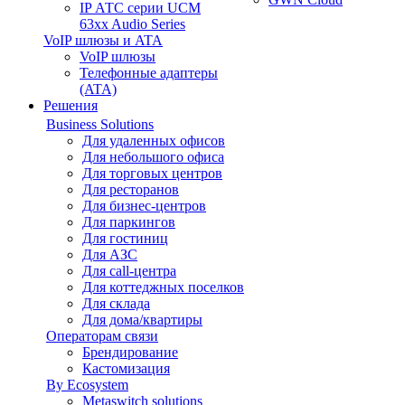
IP АТС серии UCM
63xx Audio Series
VoIP шлюзы и ATA
VoIP шлюзы
Телефонные адаптеры
(ATA)
Решения
Business Solutions
Для удаленных офисов
Для небольшого офиса
Для торговых центров
Для ресторанов
Для бизнес-центров
Для паркингов
Для гостиниц
Для АЗС
Для call-центра
Для коттеджных поселков
Для склада
Для дома/квартиры
Операторам связи
Брендирование
Кастомизация
By Ecosystem
Metaswitch solutions