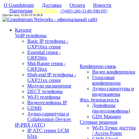
О Grandstream
Доставка
Оплата
Новости
Партнерам
КОРЗИНА
+7(495) 280-33-80 (ПН-ПТ)
Рабочие часы: 10:00-19:00 МСК
Каталог
VoIP телефоны
Basic IP телефоны -
GXP16хх серия
Essential серия -
GRP260x
Mid-Range серия -
Конференц-связь
GRP26xx
Видео конференции
High-end IP телефоны -
Голосовые
GXP21хх серия
конференции
Модули расширения
Аудио-гарнитуры и
DECT телефоны
видеокамеры
Wi-Fi телефоны
Физ. безопасность
Видеотелефоны IP
Домофоны
GDMS
(видеодомофоны)
Аудио-гарнитуры и
GDS Manager
Collaboration Devices
Сетевые решения
IP-PBX (АТС)
Wi-Fi Точки доступа
IP АТС серии UCM
/ Access Points
63xx
GWN Cloud