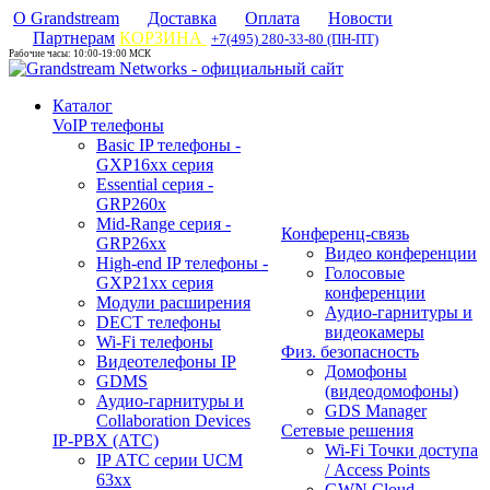
О Grandstream
Доставка
Оплата
Новости
Партнерам
КОРЗИНА
+7(495) 280-33-80 (ПН-ПТ)
Рабочие часы: 10:00-19:00 МСК
Каталог
VoIP телефоны
Basic IP телефоны -
GXP16хх серия
Essential серия -
GRP260x
Mid-Range серия -
Конференц-связь
GRP26xx
Видео конференции
High-end IP телефоны -
Голосовые
GXP21хх серия
конференции
Модули расширения
Аудио-гарнитуры и
DECT телефоны
видеокамеры
Wi-Fi телефоны
Физ. безопасность
Видеотелефоны IP
Домофоны
GDMS
(видеодомофоны)
Аудио-гарнитуры и
GDS Manager
Collaboration Devices
Сетевые решения
IP-PBX (АТС)
Wi-Fi Точки доступа
IP АТС серии UCM
/ Access Points
63xx
GWN Cloud