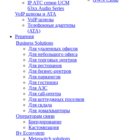
IP АТС серии UCM
63xx Audio Series
VoIP шлюзы и ATA
VoIP шлюзы
Телефонные адаптеры
(ATA)
Решения
Business Solutions
Для удаленных офисов
Для небольшого офиса
Для торговых центров
Для ресторанов
Для бизнес-центров
Для паркингов
Для гостиниц
Для АЗС
Для call-центра
Для коттеджных поселков
Для склада
Для дома/квартиры
Операторам связи
Брендирование
Кастомизация
By Ecosystem
Metaswitch solutions