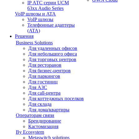
IP АТС серии UCM
63xx Audio Series
VoIP шлюзы и ATA
VoIP шлюзы
Телефонные адаптеры
(ATA)
Решения
Business Solutions
Для удаленных офисов
Для небольшого офиса
Для торговых центров
Для ресторанов
Для бизнес-центров
Для паркингов
Для гостиниц
Для АЗС
Для call-центра
Для коттеджных поселков
Для склада
Для дома/квартиры
Операторам связи
Брендирование
Кастомизация
By Ecosystem
Metaswitch solutions