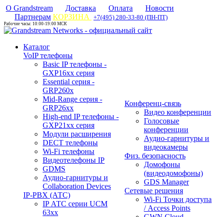
О Grandstream
Доставка
Оплата
Новости
Партнерам
КОРЗИНА
+7(495) 280-33-80 (ПН-ПТ)
Рабочие часы: 10:00-19:00 МСК
Каталог
VoIP телефоны
Basic IP телефоны -
GXP16хх серия
Essential серия -
GRP260x
Mid-Range серия -
Конференц-связь
GRP26xx
Видео конференции
High-end IP телефоны -
Голосовые
GXP21хх серия
конференции
Модули расширения
Аудио-гарнитуры и
DECT телефоны
видеокамеры
Wi-Fi телефоны
Физ. безопасность
Видеотелефоны IP
Домофоны
GDMS
(видеодомофоны)
Аудио-гарнитуры и
GDS Manager
Collaboration Devices
Сетевые решения
IP-PBX (АТС)
Wi-Fi Точки доступа
IP АТС серии UCM
/ Access Points
63xx
GWN Cloud