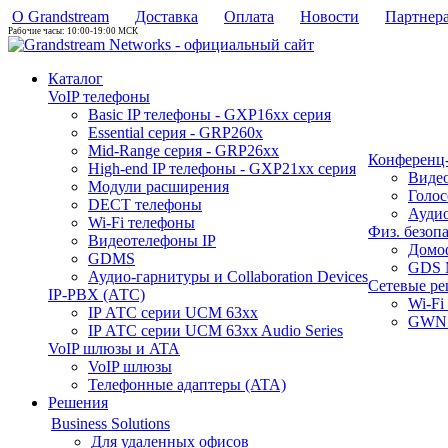
О Grandstream
Доставка
Оплата
Новости
Партнер
Рабочие часы: 10:00-19:00 МСК
Каталог
VoIP телефоны
Basic IP телефоны - GXP16хх серия
Essential серия - GRP260x
Mid-Range серия - GRP26xx
Конференц-
High-end IP телефоны - GXP21хх серия
Виде
Модули расширения
Голо
DECT телефоны
Аудио
Wi-Fi телефоны
Физ. безоп
Видеотелефоны IP
Домо
GDMS
GDS 
Аудио-гарнитуры и Collaboration Devices
Сетевые р
IP-PBX (АТС)
Wi-Fi
IP АТС серии UCM 63xx
GWN 
IP АТС серии UCM 63xx Audio Series
VoIP шлюзы и ATA
VoIP шлюзы
Телефонные адаптеры (ATA)
Решения
Business Solutions
Для удаленных офисов