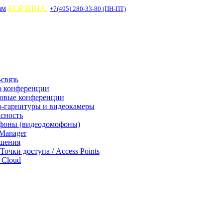
ам
КОРЗИНА
+7(495) 280-33-80 (ПН-ПТ)
связь
о конференции
совые конференции
-гарнитуры и видеокамеры
асность
фоны (видеодомофоны)
Manager
ешения
 Точки доступа / Access Points
Cloud