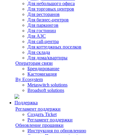
Для небольшого офиса
Для торговых центров
Для ресторанов
Для бизнес-центров
Для паркингов
Для гостиниц
Для АЗС
Для call-центра
Для коттеджных поселков
Для склада
Для дома/квартиры
Операторам связи
Брендирование
Кастомизация
By Ecosystem
Metaswitch solutions
Broadsoft solutions
Поддержка
Регламент поддержки
Создать Ticket
Регламент поддержки
Обновление прошивки
Инструкция по обновлению