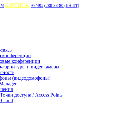
ам
КОРЗИНА
+7(495) 280-33-80 (ПН-ПТ)
связь
о конференции
совые конференции
-гарнитуры и видеокамеры
асность
фоны (видеодомофоны)
Manager
ешения
 Точки доступа / Access Points
Cloud