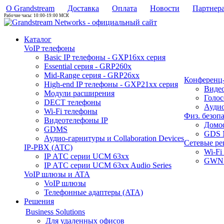
О Grandstream
Доставка
Оплата
Новости
Партнер
Рабочие часы: 10:00-19:00 МСК
Каталог
VoIP телефоны
Basic IP телефоны - GXP16хх серия
Essential серия - GRP260x
Mid-Range серия - GRP26xx
Конференц-
High-end IP телефоны - GXP21хх серия
Виде
Модули расширения
Голо
DECT телефоны
Аудио
Wi-Fi телефоны
Физ. безоп
Видеотелефоны IP
Домо
GDMS
GDS 
Аудио-гарнитуры и Collaboration Devices
Сетевые р
IP-PBX (АТС)
Wi-Fi
IP АТС серии UCM 63xx
GWN 
IP АТС серии UCM 63xx Audio Series
VoIP шлюзы и ATA
VoIP шлюзы
Телефонные адаптеры (ATA)
Решения
Business Solutions
Для удаленных офисов