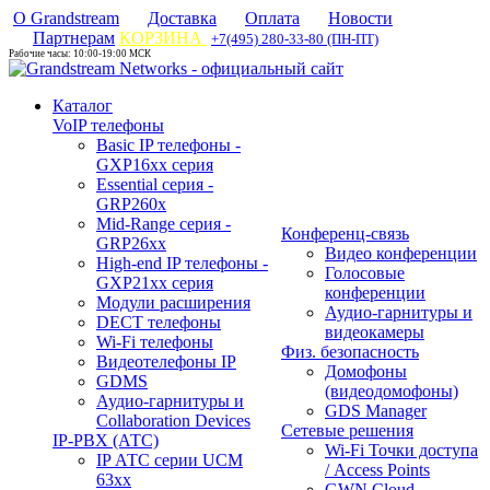
О Grandstream
Доставка
Оплата
Новости
Партнерам
КОРЗИНА
+7(495) 280-33-80 (ПН-ПТ)
Рабочие часы: 10:00-19:00 МСК
Каталог
VoIP телефоны
Basic IP телефоны -
GXP16хх серия
Essential серия -
GRP260x
Mid-Range серия -
Конференц-связь
GRP26xx
Видео конференции
High-end IP телефоны -
Голосовые
GXP21хх серия
конференции
Модули расширения
Аудио-гарнитуры и
DECT телефоны
видеокамеры
Wi-Fi телефоны
Физ. безопасность
Видеотелефоны IP
Домофоны
GDMS
(видеодомофоны)
Аудио-гарнитуры и
GDS Manager
Collaboration Devices
Сетевые решения
IP-PBX (АТС)
Wi-Fi Точки доступа
IP АТС серии UCM
/ Access Points
63xx
GWN Cloud