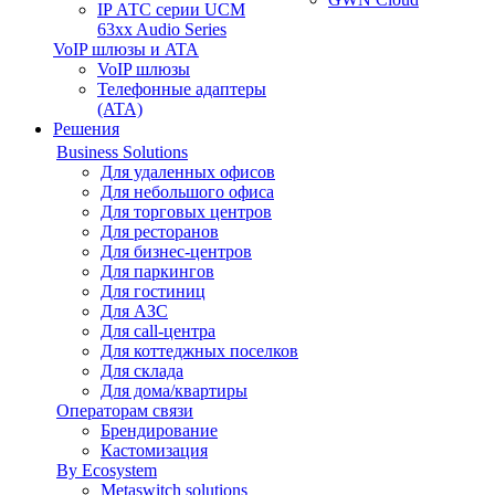
IP АТС серии UCM
63xx Audio Series
VoIP шлюзы и ATA
VoIP шлюзы
Телефонные адаптеры
(ATA)
Решения
Business Solutions
Для удаленных офисов
Для небольшого офиса
Для торговых центров
Для ресторанов
Для бизнес-центров
Для паркингов
Для гостиниц
Для АЗС
Для call-центра
Для коттеджных поселков
Для склада
Для дома/квартиры
Операторам связи
Брендирование
Кастомизация
By Ecosystem
Metaswitch solutions