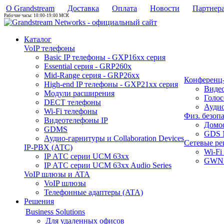
О Grandstream
Доставка
Оплата
Новости
Партнер
Рабочие часы: 10:00-19:00 МСК
Каталог
VoIP телефоны
Basic IP телефоны - GXP16хх серия
Essential серия - GRP260x
Mid-Range серия - GRP26xx
Конференц-
High-end IP телефоны - GXP21хх серия
Виде
Модули расширения
Голо
DECT телефоны
Аудио
Wi-Fi телефоны
Физ. безоп
Видеотелефоны IP
Домо
GDMS
GDS 
Аудио-гарнитуры и Collaboration Devices
Сетевые р
IP-PBX (АТС)
Wi-Fi
IP АТС серии UCM 63xx
GWN 
IP АТС серии UCM 63xx Audio Series
VoIP шлюзы и ATA
VoIP шлюзы
Телефонные адаптеры (ATA)
Решения
Business Solutions
Для удаленных офисов