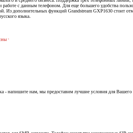
алого и среднего бизнеса. Поддержка трех телефонных линий, т
работе с данным телефоном. Для еще большего удобства польз
кой. Из дополнительных функций Grandstream GXP1630 стоит о
усского языка.
ЕНЫ
"
нка - напишите нам, мы предоставим лучшие условия для Вашего