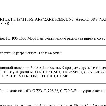
/RTCP, HTTP/HTTPS, ARP/RARP, ICMP, DNS (A record, SRV, NA
LS, SRTP
net 10/ 100/ 1000 Mbps с автоматическим распознаванием и со 
веткой с разрешением 132 x 64 точек
диодной подсветкой и 3 SIP-аккаунта, 3 программируемые конте
х клавиш с ункциями MUTE, HEADSET, TRANSFER, CONFERE
LD, pAGE/INTERCOM, RECORD, HOME
 (широкополосный), G.723, G.726-32, G.729 A/B, внутриполосн
вление (неограниченный/нет-ответа/занято), Shared Call Appearan