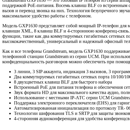
Grandstream GXP1630 — это топовый IP телефон из серии аппар
поддержкой PoE-питания. Восемь клавиш BLF со встроенным с
вызов и перевод звонка на них. Технология безупречного звуча
максимальное удобство работы с телефоном.
Модель GXP1630 представляет собой мощный IP-телефон для ма
клавиши XML, 8 клавиш BLF и 4-стороннюю конференц-связь. 
функции, такие как два коммутируемых гигабитных сетевых по
высококачественный, универсальный и надежный офисный тел
Как и все телефоны Grandstream, модель GXP1630 поддерживае
телефонной станции Grandstream из серии UCM. При использо
конфиденциальность разговоров можно обеспечить при помощ
3 линии, 3 SIP аккаунта, индикация 3 вызовов, 3 прогр
Два коммутируемых гигабитных сетевых порта 10/100/1
8 двухцветных клавиш BLF для быстрого набора
Встроенный PoE для питания телефона и обеспечения се
Звук формата HD для максимального качества аудио, по
Использование с местными IP-АТС серии UCM Grandstream 
Поддержка электронного переключателя (EHS) для гарнит
Автоматизированная инициализация по протоколу TR- 0
Технологии шифрования TLS и SRTP для защиты звонков
4-сторонняя аудиоконференция для удобства конференцсв