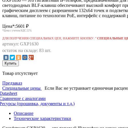
GXP1630 — это гигабитный IP-телефон, предназначенный для м
светодиодных BLF-клавиш обеспечивают высокий комфорт при 
графическим дисплеем с разрешением 132x64 точек и подсвет
клавиш, питание по технологии PoE, интерфейс с поддержкой р
Цена*:
5601
₽
*Цена с учетом НДС 22%
ДЛЯ ПОЛУЧЕНИЯ СПЕЦИАЛЬНЫХ ЦЕН, НАЖМИТЕ КНОПКУ: "
СПЕЦИАЛЬНЫЕ Ц
артикул: GXP1630
остаток на складе: 83 шт.
Купить
Товар отсутствует
Предзаказ
Специальные цены
Если Вас не устраивает единичная расце
Datasheet
Сравнение с аналогами
Ресурсы (прошивка, документы и т.д.)
Описание
Технические характеристики