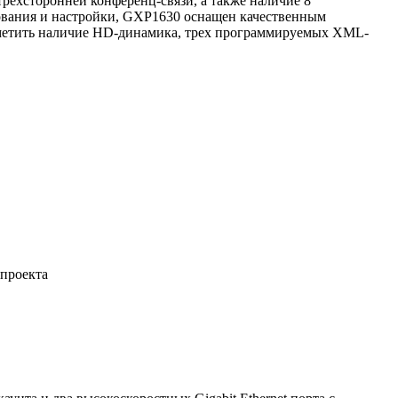
рехсторонней конференц-связи, а также наличие 8
ования и настройки, GXP1630 оснащен качественным
тметить наличие HD-динамика, трех программируемых XML-
 проекта