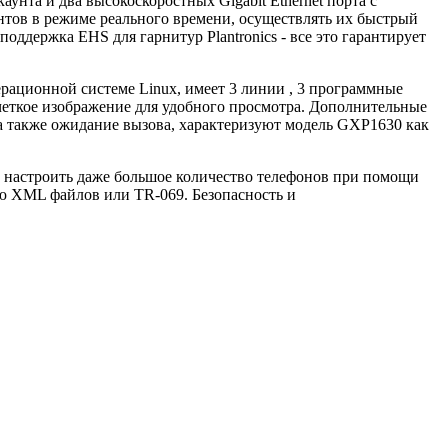
унта и два высокоскоростных Gigabit Ethernet порта с
нтов в режиме реального времени, осуществлять их быстрый
оддержка EHS для гарнитур Plantronics - все это гарантирует
ерационной системе Linux, имеет 3 линии , 3 программные
четкое изображение для удобного просмотра. Дополнительные
 а также ожидание вызова, характеризуют модель GXP1630 как
ы настроить даже большое количество телефонов при помощи
ю XML файлов или TR-069. Безопасность и