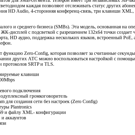
атов для SMB-сегмента. Телефон имеет три независимых SIP-акка
ветодиодом каждая позволяют отслеживать статус других абоне
ния HD Audio, 4-сторонняя конференц-связь, три клавиши XML, п
лого и среднего бизнеса (SMBs). Эта модель, основанная на оп
ЖК-дисплей с подсветкой с разрешением 132x64 точки создает 
рта, HD аудио, поддержка нескольких языков, встроенный PoE,
ефон.
т функцию Zero-Config, которая позволяет за считанные секунд
вании других АТС можно воспользоваться настройкой с помощь
и протоколов SRTP и TLS.
аммируемые клавиши
000Mbps
тевого подключения
лнодуплексный громкоговоритель
для создания сети без настроек (Zero Config)
уры Plantronics
69 и файлу XML- конфигурации
 и аккаунтов
язи