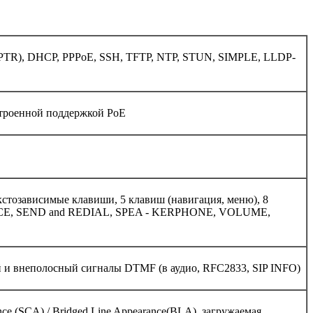
PTR), DHCP, PPPoE, SSH, TFTP, NTP, STUN, SIMPLE, LLDP-
встроенной поддержкой PoE
кстозависимые клавиши, 5 клавиш (навигация, меню), 8
NCE, SEND and REDIAL, SPEA - KERPHONE, VOLUME,
ый и внеполосный сигналы DTMF (в аудио, RFC2833, SIP INFO)
ce (SCA) / Bridged Line Appearance(BLA), загружаемая