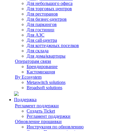
Для небольшого офиса
Для торговых центров
Для ресторанов
Для бизнес-центров
Для паркингов
Для гостиниц
Для АЗС
Для call-центра
Для коттеджных поселков
Для склада
Для дома/квартиры
Операторам связи
Брендирование
Кастомизация
By Ecosystem
Metaswitch solutions
Broadsoft solutions
Поддержка
Регламент поддержки
Создать Ticket
Регламент поддержки
Обновление прошивки
Инструкция по обновлению