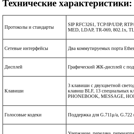
Технические характеристики:
SIP RFC3261, TCP/IP/UDP, RTP
Протоколы и стандарты
MED, LDAP, TR-069, 802.1x, T
Сетевые интерфейсы
Два коммутируемых порта Ether
Дисплей
Графический ЖК-дисплей с подс
3 клавиши с двухцветной свето
Клавиши
клавиш BLF, 13 специальны
PHONEBOOK, MESSAGE, HO
Голосовые кодеки
Поддержка для G.711μ/a, G.722
Удержание, передача, перенапра