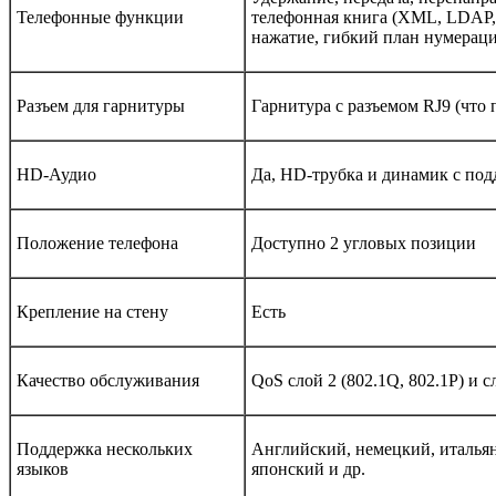
Телефонные функции
телефонная книга (XML, LDAP, д
нажатие, гибкий план нумераци
Разъем для гарнитуры
Гарнитура с разъемом RJ9 (что 
HD-Аудио
Да, HD-трубка и динамик с по
Положение телефона
Доступно 2 угловых позиции
Крепление на стену
Есть
Качество обслуживания
QoS слой 2 (802.1Q, 802.1P) и с
Поддержка нескольких
Английский, немецкий, итальян
языков
японский и др.