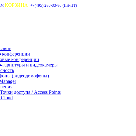
ам
КОРЗИНА
+7(495) 280-33-80 (ПН-ПТ)
связь
о конференции
совые конференции
-гарнитуры и видеокамеры
асность
фоны (видеодомофоны)
Manager
ешения
 Точки доступа / Access Points
Cloud