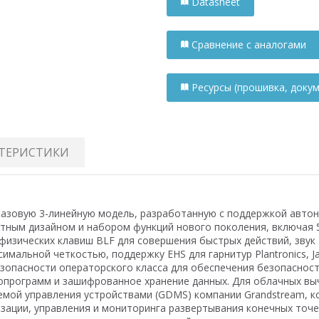
Datasheet
Сравнение с аналогами
Ресурсы (прошивка, докуме
КТЕРИСТИКИ
базовую 3-линейную модель, разработанную с поддержкой автон
антным дизайном и набором функций нового поколения, включая
изических клавиш BLF для совершения быстрых действий, звук Fu
мальной четкостью, поддержку EHS для гарнитур Plantronics, Ja
зопасности операторского класса для обеспечения безопасности
ропрограмм и зашифрованное хранение данных. Для облачных вы
емой управления устройствами (GDMS) компании Grandstream, 
зации, управления и мониторинга развертывания конечных точе