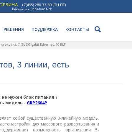
ОРЗИНА
+7(495) 280-33-80 (ПН-ПТ)
Рабочие часы: 10:00-19:00 МСК
РЕШЕНИЯ
ПОДДЕРЖКА
КОНТАКТЫ
ка экрана, (1GbE)Gigabit Ethernet, 10 BLF
тов, 3 линии, есть
 не нужен блок питания ?
ть модель -
GRP2604P
вляет собой существенную 3-линейную модель,
автонастройки для массового развертывания и
поддерживает возможность организации 5-