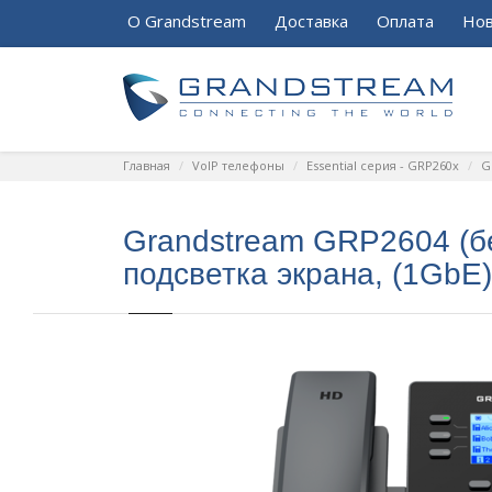
О Grandstream
Доставка
Оплата
Нов
Главная
VoIP телефоны
Essential серия - GRP260x
G
Grandstream GRP2604 (без
подсветка экрана, (1GbE)