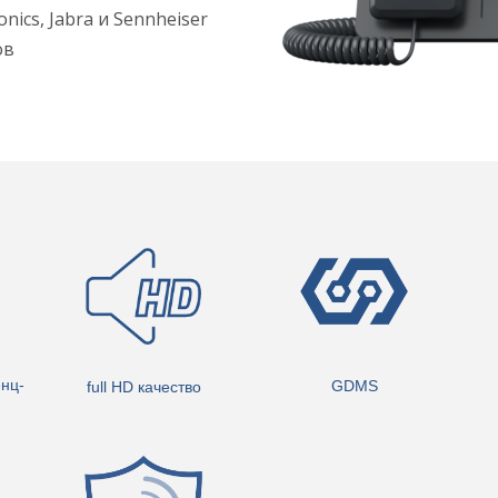
ics, Jabra и Sennheiser
ов
нц-
GDMS
full HD качество