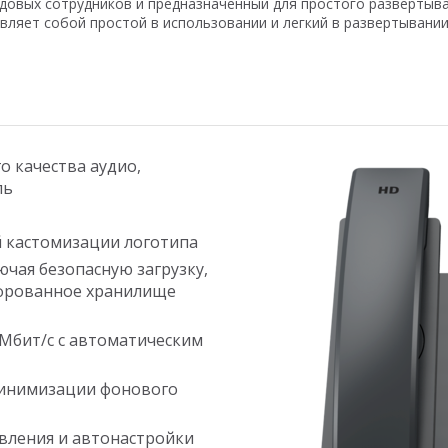
овых сотрудников и предназначенный для простого развертыван
вляет собой простой в использовании и легкий в развертывани
о качества аудио,
ль
й кастомизации логотипа
чая безопасную загрузку,
фрованное хранилище
 Мбит/с с автоматическим
минимизации фонового
вления и автонастройки