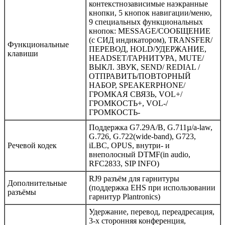
контекстнозависимые наэкранные
кнопки, 5 кнопок навигации/меню,
9 специальных функциональных
кнопок: MESSAGE/СООБЩЕНИЕ
(с СИД индикатором), TRANSFER/
Функциональные
ПЕРЕВОД, HOLD/УДЕРЖАНИЕ,
клавиши
HEADSET/ГАРНИТУРА, MUTE/
ВЫКЛ. ЗВУК, SEND/ REDIAL /
ОТПРАВИТЬ/ПОВТОРНЫЙ
НАБОР, SPEAKERPHONE/
ГРОМКАЯ СВЯЗЬ, VOL+/
ГРОМКОСТЬ+, VOL-/
ГРОМКОСТЬ-
Поддержка G7.29A/B, G.711µ/a-law,
G.726, G.722(wide-band), G723,
Речевой кодек
iLBC, OPUS, внутри- и
внеполосный DTMF(in audio,
RFC2833, SIP INFO)
RJ9 разъём для гарнитуры
Дополнительные
(поддержка EHS при использовании
разъёмы
гарнитур Plantronics)
Удержание, перевод, переадресация,
3-х сторонняя конференция,