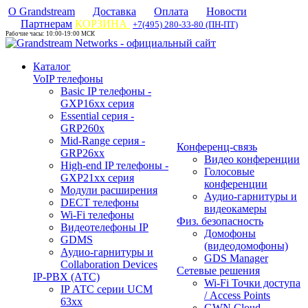
О Grandstream
Доставка
Оплата
Новости
Партнерам
КОРЗИНА
+7(495) 280-33-80 (ПН-ПТ)
Рабочие часы: 10:00-19:00 МСК
Каталог
VoIP телефоны
Basic IP телефоны -
GXP16хх серия
Essential серия -
GRP260x
Mid-Range серия -
Конференц-связь
GRP26xx
Видео конференции
High-end IP телефоны -
Голосовые
GXP21хх серия
конференции
Модули расширения
Аудио-гарнитуры и
DECT телефоны
видеокамеры
Wi-Fi телефоны
Физ. безопасность
Видеотелефоны IP
Домофоны
GDMS
(видеодомофоны)
Аудио-гарнитуры и
GDS Manager
Collaboration Devices
Сетевые решения
IP-PBX (АТС)
Wi-Fi Точки доступа
IP АТС серии UCM
/ Access Points
63xx
GWN Cloud