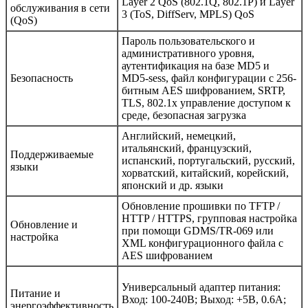
Layer 2 QoS (802.1Q, 802.1P) и Layer
обслуживания в сети
3 (ToS, DiffServ, MPLS) QoS
(QoS)
Пароль пользовательского и
административного уровня,
аутентификация на базе MD5 и
Безопасность
MD5-sess, файл конфигурации с 256-
битным AES шифрованием, SRTP,
TLS, 802.1x управление доступом к
среде, безопасная загрузка
Английский, немецкий,
итальянский, французский,
Поддерживаемые
испанский, португальский, русский,
языки
хорватский, китайский, корейский,
японский и др. языки
Обновление прошивки по TFTP /
HTTP / HTTPS, групповая настройка
Обновление и
при помощи GDMS/TR-069 или
настройка
XML конфигурационного файла с
AES шифрованием
Универсальный адаптер питания:
Питание и
Вход: 100-240В; Выход: +5В, 0.6A;
энергоэффективность