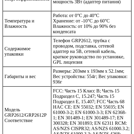
мощность 3Вт (адаптер питания)
Работа: от 0°C до 40°C
Температура и
Хранение: от -10°C до 60°C
Влажность
Влажность: от 10% до 90% без
конденсата
Телефон GRP2612, трубка с
проводом, подставка, сетевой
Содержимое
адаптер на 5В, сетевой кабель,
упаковки
краткое руководство по установке,
GPL лицензия
Размеры: 203мм x 193мм x 52.1мм;
Габариты и вес
Вес устройства: 554г; Вес упаковки:
936г
FCC: Часть 15 Класс B; Часть 15
Подраздел C, 15.247; Часть 15
Подраздел E, 15.407; FCC Часть 68
HAC CE: EN 55032; EN 55035; EN
Модель
61000-3-2; EN 61000-3-3; EN 62368-
GRP2612/GRP2612P
1; EN 301489-1; EN 301489-17; EN
Соответствие
300328; EN 301893; EN 62311 RCM:
AS/NZS CISPR32; AS/NZS 61000.3.2;
AS/NZS 61000.3.3; AS/NZS 4268;