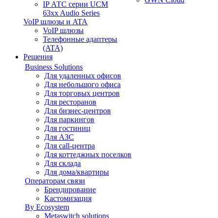
IP АТС серии UCM
63xx Audio Series
VoIP шлюзы и ATA
VoIP шлюзы
Телефонные адаптеры
(ATA)
Решения
Business Solutions
Для удаленных офисов
Для небольшого офиса
Для торговых центров
Для ресторанов
Для бизнес-центров
Для паркингов
Для гостиниц
Для АЗС
Для call-центра
Для коттеджных поселков
Для склада
Для дома/квартиры
Операторам связи
Брендирование
Кастомизация
By Ecosystem
Metaswitch solutions