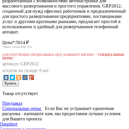
разработанный с возможностями автонастройки для
массового развертывания и простого управления. GRP2612,
созданный для нужд офисных работников и предназначенный
для простого развертывания предприятиями, поставщиками
услуг и другими крупными рынками, предлагает простой в
использовании и удобный для развертывания телефонный
аппарат.
Цена*:
5014
₽
*Цена с учетом НДС 22%
ДЛЯ ПОЛУЧЕНИЯ СПЕЦИАЛЬНЫХ ЦЕН, НАЖМИТЕ КНОПКУ: "
СПЕЦИАЛЬНЫЕ
ЦЕНЫ
"
артикул: GRP2612
остаток на складе: 0 шт.
Купить
Товар отсутствует
Предзаказ
Специальные цены
Если Вас не устраивает единичная
расценка - напишите нам, мы предоставим лучшие условия
для Вашего проекта
Datasheet