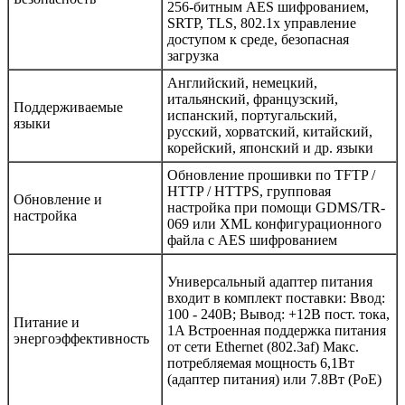
256-битным AES шифрованием,
SRTP, TLS, 802.1x управление
доступом к среде, безопасная
загрузка
Английский, немецкий,
итальянский, французский,
Поддерживаемые
испанский, португальский,
языки
русский, хорватский, китайский,
корейский, японский и др. языки
Обновление прошивки по TFTP /
HTTP / HTTPS, групповая
Обновление и
настройка при помощи GDMS/TR-
настройка
069 или XML конфигурационного
файла с AES шифрованием
Универсальный адаптер питания
входит в комплект поставки: Ввод:
100 - 240В; Вывод: +12В пост. тока,
Питание и
1A Встроенная поддержка питания
энергоэффективность
от сети Ethernet (802.3af) Макс.
потребляемая мощность 6,1Вт
(адаптер питания) или 7.8Вт (PoE)