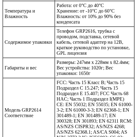
Работа: от 0°C до 40°C
Температура и
Хранение: от -10°C до 60°C
Влажность
Влажность: от 10% до 90% без
конденсата
Телефон GRP2616, трубка с
проводом, подставка, сетевой
Содержимое упаковки
кабель, сетевой адаптер на 12В,
краткое руководство по установке,
GPL лицензия
Размеры: 247мм x 228мм x 82.4мм;
Габариты и вес
Вес устройства: 1020г; Вес
упаковки: 1650г
FCC: Часть 15 Класс B; Часть 15
Подраздел C 15.247; Часть 15
Подраздел E 15.407; FCC Часть 68
HAC; Часть 1 Подраздел I(MPE)
CE: EN 55032; EN 55035; EN 61000-
Модель GRP2614
3-2; EN 61000-3-3; EN 62368-1; EN
Соответствие
301489-1; EN 301489-17; EN
300328; EN 301893; EN 62311 RCM:
AS/NZS CISPR32; AS/NZS 4268;
AS/NZS 62368.1; AS/CA S004; AS