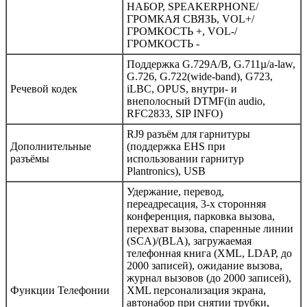
НАБОР, SPEAKERPHONE/
ГРОМКАЯ СВЯЗЬ, VOL+/
ГРОМКОСТЬ +, VOL-/
ГРОМКОСТЬ -
Поддержка G.729A/B, G.711µ/a-law,
G.726, G.722(wide-band), G723,
Речевой кодек
iLBC, OPUS, внутри- и
внеполосный DTMF(in audio,
RFC2833, SIP INFO)
RJ9 разъём для гарнитуры
Дополнительные
(поддержка EHS при
разъёмы
использовании гарнитур
Plantronics), USB
Удержание, перевод,
переадресация, 3-х сторонняя
конференция, парковка вызова,
перехват вызова, спаренные линии
(SCA)/(BLA), загружаемая
телефонная книга (XML, LDAP, до
2000 записей), ожидание вызова,
журнал вызовов (до 2000 записей),
Функции Телефонии
XML персонализация экрана,
автонабор при снятии трубки,