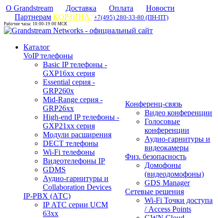
О Grandstream
Доставка
Оплата
Новости
Партнерам
КОРЗИНА
+7(495) 280-33-80 (ПН-ПТ)
Рабочие часы: 10:00-19:00 МСК
Каталог
VoIP телефоны
Basic IP телефоны -
GXP16хх серия
Essential серия -
GRP260x
Mid-Range серия -
Конференц-связь
GRP26xx
Видео конференции
High-end IP телефоны -
Голосовые
GXP21хх серия
конференции
Модули расширения
Аудио-гарнитуры и
DECT телефоны
видеокамеры
Wi-Fi телефоны
Физ. безопасность
Видеотелефоны IP
Домофоны
GDMS
(видеодомофоны)
Аудио-гарнитуры и
GDS Manager
Collaboration Devices
Сетевые решения
IP-PBX (АТС)
Wi-Fi Точки доступа
IP АТС серии UCM
/ Access Points
63xx
GWN Cloud