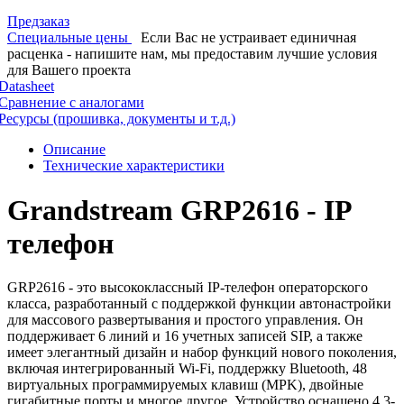
Предзаказ
Специальные цены
Если Вас не устраивает единичная
расценка - напишите нам, мы предоставим лучшие условия
для Вашего проекта
Datasheet
Сравнение с аналогами
Ресурсы (прошивка, документы и т.д.)
Описание
Технические характеристики
Grandstream GRP2616 - IP
телефон
GRP2616 - это высококлассный IP-телефон операторского
класса, разработанный с поддержкой функции автонастройки
для массового развертывания и простого управления. Он
поддерживает 6 линий и 16 учетных записей SIP, а также
имеет элегантный дизайн и набор функций нового поколения,
включая интегрированный Wi-Fi, поддержку Bluetooth, 48
виртуальных программируемых клавиш (MPK), двойные
гигабитные порты и многое другое. Устройство оснащено 4,3-