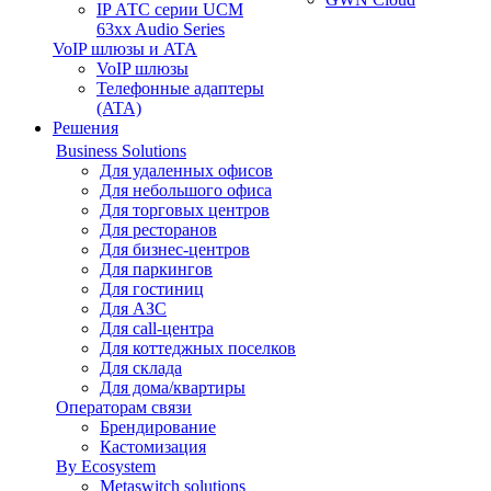
IP АТС серии UCM
63xx Audio Series
VoIP шлюзы и ATA
VoIP шлюзы
Телефонные адаптеры
(ATA)
Решения
Business Solutions
Для удаленных офисов
Для небольшого офиса
Для торговых центров
Для ресторанов
Для бизнес-центров
Для паркингов
Для гостиниц
Для АЗС
Для call-центра
Для коттеджных поселков
Для склада
Для дома/квартиры
Операторам связи
Брендирование
Кастомизация
By Ecosystem
Metaswitch solutions