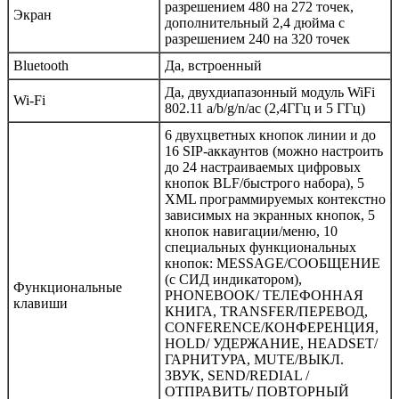
разрешением 480 на 272 точек,
Экран
дополнительный 2,4 дюйма с
разрешением 240 на 320 точек
Bluetooth
Да, встроенный
Да, двухдиапазонный модуль WiFi
Wi-Fi
802.11 a/b/g/n/ac (2,4ГГц и 5 ГГц)
6 двухцветных кнопок линии и до
16 SIP-аккаунтов (можно настроить
до 24 настраиваемых цифровых
кнопок BLF/быстрого набора), 5
XML программируемых контекстно
зависимых на экранных кнопок, 5
кнопок навигации/меню, 10
специальных функциональных
кнопок: MESSAGE/СООБЩЕНИЕ
(с СИД индикатором),
Функциональные
PHONEBOOK/ ТЕЛЕФОННАЯ
клавиши
КНИГА, TRANSFER/ПЕРЕВОД,
CONFERENCE/КОНФЕРЕНЦИЯ,
HOLD/ УДЕРЖАНИЕ, HEADSET/
ГАРНИТУРА, MUTE/ВЫКЛ.
ЗВУК, SEND/REDIAL /
ОТПРАВИТЬ/ ПОВТОРНЫЙ