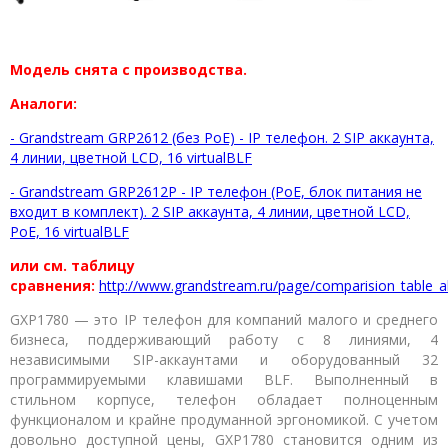
Модель снята с производства.
Аналоги:
- Grandstream GRP2612 (без PoE) - IP телефон. 2 SIP аккаунта,
4 линии, цветной LCD, 16 virtualBLF
- Grandstream GRP2612P - IP телефон (PoE, блок питания не
входит в комплект). 2 SIP аккаунта, 4 линии, цветной LCD,
PoE, 16 virtualBLF
или см. таблицу
сравнения:
http://www.grandstream.ru/page/comparision_table_a
GXP1780 — это IP телефон для компаний малого и среднего
бизнеса, поддерживающий работу с 8 линиями, 4
независимыми SIP-аккаунтами и оборудованный 32
программируемыми клавишами BLF. Выполненный в
стильном корпусе, телефон обладает полноценным
функционалом и крайне продуманной эргономикой. С учетом
довольно доступной цены, GXP1780 становится одним из