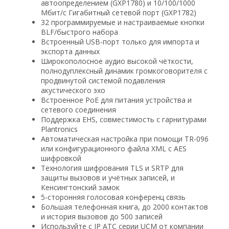
автоопределением (GXP1780) и 10/100/1000
Мбит/с Гигабитный сетевой порт (GXP1782)
32 программируемые и настраиваемые кнопки
BLF/быстрого набора
Встроенный USB-порт только для импорта и
экспорта данных
Широкополосное аудио высокой чёткости,
полнодуплексный динамик громкоговорителя с
продвинутой системой подавления
акустического эхо
Встроенное PoE для питания устройства и
сетевого соединения
Поддержка EHS, совместимость с гарнитурами
Plantronics
Автоматическая настройка при помощи TR-096
или конфигурационного файла XML с AES
шифровкой
Технология шифрования TLS и SRTP для
защиты вызовов и учётных записей, и
Кенсингтонский замок
5-сторонняя голосовая конференц связь
Большая телефонная книга, до 2000 контактов
и история вызовов до 500 записей
Используйте с IP АТС серии UCM от компании