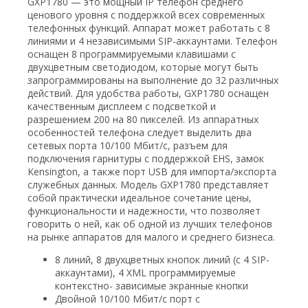
GXP1780 — это мощный IP телефон среднего
ценового уровня с поддержкой всех современных
телефонных функций. Аппарат может работать с 8
линиями и 4 независимыми SIP-аккаунтами. Телефон
оснащен 8 программируемыми клавишами с
двухцветным светодиодом, которые могут быть
запрограммированы на выполнение до 32 различных
действий. Для удобства работы, GXP1780 оснащен
качественным дисплеем с подсветкой и
разрешением 200 на 80 пикселей. Из аппаратных
особенностей телефона следует выделить два
сетевых порта 10/100 Мбит/с, разъем для
подключения гарнитуры с поддержкой EHS, замок
Kensington, а также порт USB для импорта/экспорта
служебных данных. Модель GXP1780 представляет
собой практически идеальное сочетание цены,
функциональности и надежности, что позволяет
говорить о ней, как об одной из лучших телефонов
на рынке аппаратов для малого и среднего бизнеса.
8 линий, 8 двухцветных кнопок линий (с 4 SIP-
аккаунтами), 4 XML программируемые
контекстно- зависимые экранные кнопки
Двойной 10/100 Мбит/с порт с