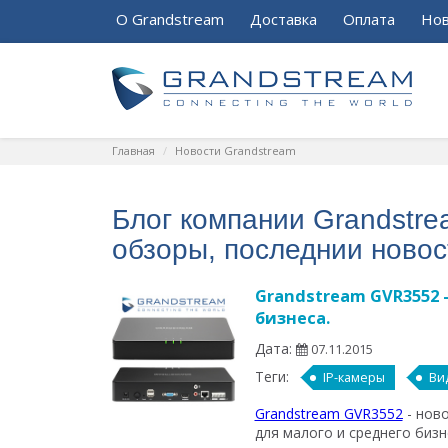
О Grandstream
Доставка
Оплата
Нов
Главная
Новости Grandstream
Блог компании Grandstre
обзоры, последнии новос
Grandstream GVR3552 
бизнеса.
Дата:
07.11.2015
Теги:
IP-камеры
Ви
Grandstream GVR3552
- нов
для малого и среднего бизн