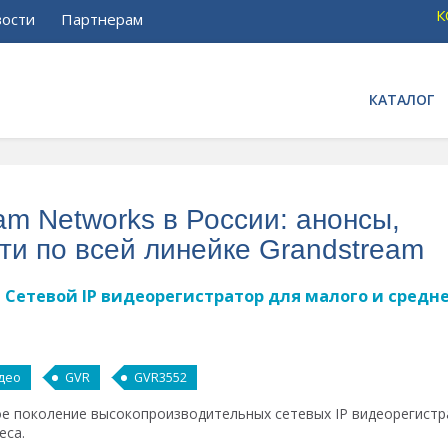
К
ости
Партнерам
КАТАЛОГ
am Networks в России: анонсы,
ти по всей линейке Grandstream
- Сетевой IP видеорегистратор для малого и средн
део
GVR
GVR3552
ое поколение высокопроизводительных сетевых IP видеорегист
еса.