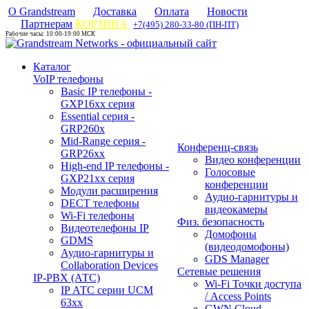
О Grandstream
Доставка
Оплата
Новости
Партнерам
КОРЗИНА
+7(495) 280-33-80 (ПН-ПТ)
Рабочие часы: 10:00-19:00 МСК
Каталог
VoIP телефоны
Basic IP телефоны -
GXP16хх серия
Essential серия -
GRP260x
Mid-Range серия -
Конференц-связь
GRP26xx
Видео конференции
High-end IP телефоны -
Голосовые
GXP21хх серия
конференции
Модули расширения
Аудио-гарнитуры и
DECT телефоны
видеокамеры
Wi-Fi телефоны
Физ. безопасность
Видеотелефоны IP
Домофоны
GDMS
(видеодомофоны)
Аудио-гарнитуры и
GDS Manager
Collaboration Devices
Сетевые решения
IP-PBX (АТС)
Wi-Fi Точки доступа
IP АТС серии UCM
/ Access Points
63xx
GWN Cloud