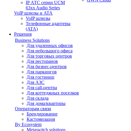
IP АТС серии UCM
63xx Audio Series
VoIP шлюзы и ATA
VoIP шлюзы
Телефонные адаптеры
(ATA)
Решения
Business Solutions
Для удаленных офисов
Для небольшого офиса
Для торговых центров
Для ресторанов
Для бизнес-центров
Для паркингов
Для гостиниц
Для АЗС
Для call-центра
Для коттеджных поселков
Для склада
Для дома/квартиры
Операторам связи
Брендирование
Кастомизация
By Ecosystem
Metaswitch solutions