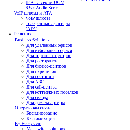
IP АТС серии UCM
63xx Audio Series
VoIP шлюзы и ATA
VoIP шлюзы
Телефонные адаптеры
(ATA)
Решения
Business Solutions
Для удаленных офисов
Для небольшого офиса
Для торговых центров
Для ресторанов
Для бизнес-центров
Для паркингов
Для гостиниц
Для АЗС
Для call-центра
Для коттеджных поселков
Для склада
Для дома/квартиры
Операторам связи
Брендирование
Кастомизация
By Ecosystem
Metaswitch solutions