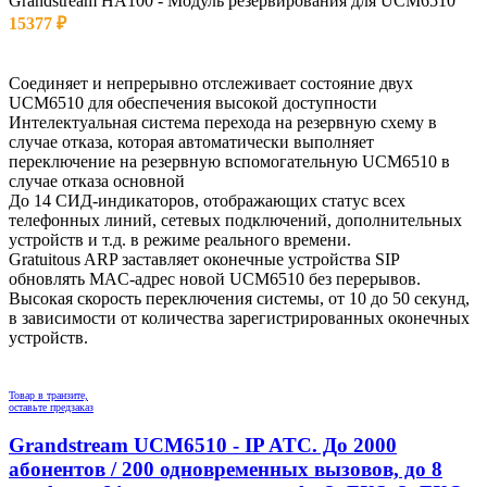
Grandstream HA100 - Модуль резервирования для UCM6510
15377
₽
Остаток: 3 шт.
Соединяет и непрерывно отслеживает состояние двух
UCM6510 для обеспечения высокой доступности
Интелектуальная система перехода на резервную схему в
случае отказа, которая автоматически выполняет
переключение на резервную вспомогательную UCM6510 в
случае отказа основной
До 14 СИД-индикаторов, отображающих статус всех
телефонных линий, сетевых подключений, дополнительных
устройств и т.д. в режиме реального времени.
Gratuitous ARP заставляет оконечные устройства SIP
обновлять MAC-адрес новой UCM6510 без перерывов.
Высокая скорость переключения системы, от 10 до 50 секунд,
в зависимости от количества зарегистрированных оконечных
устройств.
Товар в транзите,
оставьте предзаказ
Grandstream UCM6510 - IP ATC. До 2000
абонентов / 200 одновременных вызовов, до 8