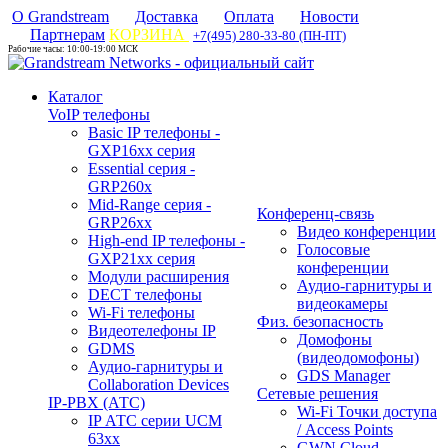
О Grandstream
Доставка
Оплата
Новости
Партнерам
КОРЗИНА
+7(495) 280-33-80 (ПН-ПТ)
Рабочие часы: 10:00-19:00 МСК
Каталог
VoIP телефоны
Basic IP телефоны -
GXP16хх серия
Essential серия -
GRP260x
Mid-Range серия -
Конференц-связь
GRP26xx
Видео конференции
High-end IP телефоны -
Голосовые
GXP21хх серия
конференции
Модули расширения
Аудио-гарнитуры и
DECT телефоны
видеокамеры
Wi-Fi телефоны
Физ. безопасность
Видеотелефоны IP
Домофоны
GDMS
(видеодомофоны)
Аудио-гарнитуры и
GDS Manager
Collaboration Devices
Сетевые решения
IP-PBX (АТС)
Wi-Fi Точки доступа
IP АТС серии UCM
/ Access Points
63xx
GWN Cloud