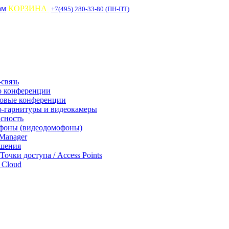
ам
КОРЗИНА
+7(495) 280-33-80 (ПН-ПТ)
связь
о конференции
совые конференции
-гарнитуры и видеокамеры
асность
фоны (видеодомофоны)
Manager
ешения
 Точки доступа / Access Points
Cloud