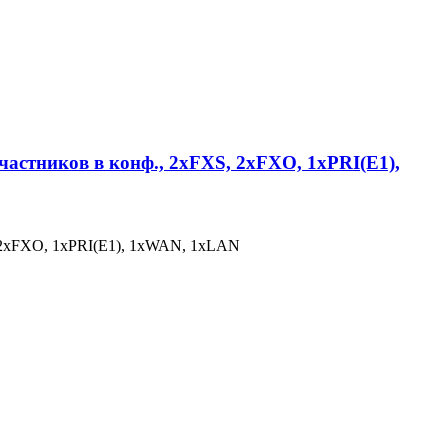
участников в конф., 2хFXS, 2xFXO, 1xPRI(E1),
S, 2xFXO, 1xPRI(E1), 1xWAN, 1xLAN