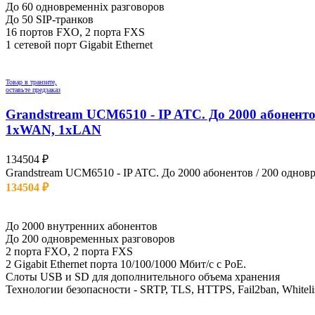
До 60 одновременніх разговоров
До 50 SIP-транков
16 портов FXO, 2 порта FXS
1 сетевой порт Gigabit Ethernet
Товар в транзите,
оставьте предзаказ
Grandstream UCM6510 - IP ATC. До 2000 абонентов
1xWAN, 1xLAN
134504
₽
Grandstream UCM6510 - IP ATC. До 2000 абонентов / 200 однов
134504
₽
Остаток: 0 шт.
До 2000 внутренних абонентов
До 200 одновременных разговоров
2 порта FXO, 2 порта FXS
2 Gigabit Ethernet порта 10/100/1000 Мбит/с с PoE.
Слоты USB и SD для дополнительного объема хранения
Технологии безопасности - SRTP, TLS, HTTPS, Fail2ban, Whitelist