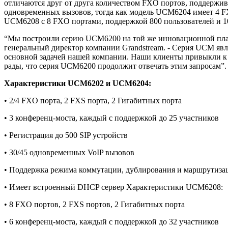
отличаются друг от друга количеством FXO портов, поддержи
одновременных вызовов, тогда как модель UCM6204 имеет 4 FX
UCM6208 с 8 FXO портами, поддержкой 800 пользователей и 
“Мы построили серию UCM6200 на той же инновационной платф
генеральный директор компании Grandstream. - Серия UCM явл
основной задачей нашей компании. Наши клиенты привыкли к 
рады, что серия UCM6200 продолжит отвечать этим запросам”
Характеристики UCM6202 и UCM6204:
• 2/4 FXO порта, 2 FXS порта, 2 Гигабитных порта
• 3 конференц-моста, каждый с поддержкой до 25 участников
• Регистрация до 500 SIP устройств
• 30/45 одновременных VoIP вызовов
• Поддержка режима коммутации, дублирования и маршрутиза
• Имеет встроенный DHCP сервер Характеристики UCM6208:
• 8 FXO портов, 2 FXS портов, 2 Гигабитных порта
• 6 конференц-моста, каждый с поддержкой до 32 участников