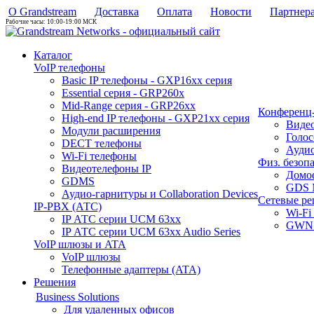
О Grandstream
Доставка
Оплата
Новости
Партнер
Рабочие часы: 10:00-19:00 МСК
Каталог
VoIP телефоны
Basic IP телефоны - GXP16хх серия
Essential серия - GRP260x
Mid-Range серия - GRP26xx
Конференц-
High-end IP телефоны - GXP21хх серия
Виде
Модули расширения
Голо
DECT телефоны
Аудио
Wi-Fi телефоны
Физ. безоп
Видеотелефоны IP
Домо
GDMS
GDS 
Аудио-гарнитуры и Collaboration Devices
Сетевые р
IP-PBX (АТС)
Wi-Fi
IP АТС серии UCM 63xx
GWN 
IP АТС серии UCM 63xx Audio Series
VoIP шлюзы и ATA
VoIP шлюзы
Телефонные адаптеры (ATA)
Решения
Business Solutions
Для удаленных офисов