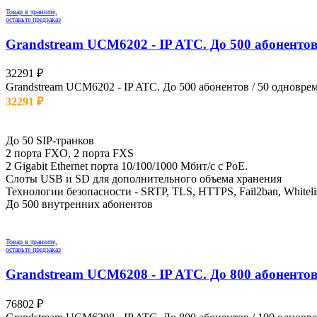
Товар в транзите,
оставьте предзаказ
Grandstream UCM6202 - IP ATC. До 500 абонентов
32291
₽
Grandstream UCM6202 - IP ATC. До 500 абонентов / 50 одновре
32291
₽
Остаток: 0 шт.
До 50 SIP-транков
2 порта FXO, 2 порта FXS
2 Gigabit Ethernet порта 10/100/1000 Мбит/с с PoE.
Слоты USB и SD для дополнительного объема хранения
Технологии безопасности - SRTP, TLS, HTTPS, Fail2ban, Whitelist
До 500 внутренних абонентов
Товар в транзите,
оставьте предзаказ
Grandstream UCM6208 - IP ATC. До 800 абонентов
76802
₽