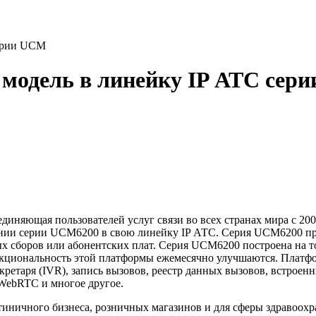
серии UCM
 модель в линейку IP АТС сер
диняющая пользователей услуг связи во всех странах мира с 2002
нии серии UCM6200 в свою линейку IP АТС. Серия UCM6200 пре
 сборов или абонентских плат. Серия UCM6200 построена на т
нкциональность этой платформы ежемесячно улучшаются. Плат
ретаря (IVR), запись вызовов, реестр данных вызовов, встроен
 WebRTC и многое другое.
стиничного бизнеса, розничных магазинов и для сферы здравоох